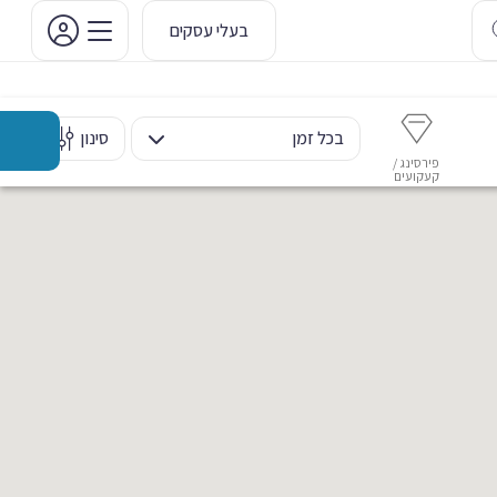
בעלי עסקים
בכל זמן
סינון
פירסינג /
איפור קבוע
איפור ערב
אסתטיקה דנטלית
מ
קעקועים