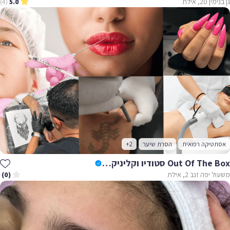
גן בנימין 20, אילת
(4)
5.0
אסתטיקה רפואית
הסרת שיער
+2
Out Of The Box סטודיו וקליניקה מתקדמת
משעול יפה זנב 2, אילת
(0)