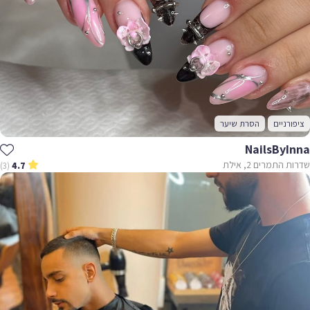
ציפורניים
הסרת שיער
NailsByInna
שדרות התמרים 2, אילת
(3)
4.7