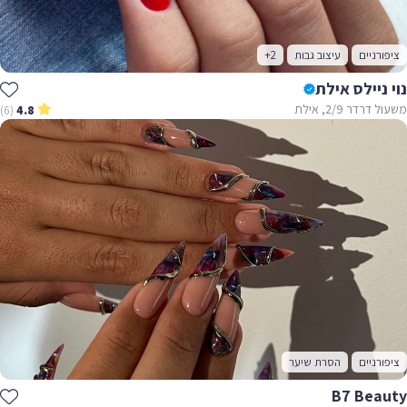
ציפורניים
עיצוב גבות
+2
נוי ניילס אילת
משעול דרדר 2/9, אילת
(6)
4.8
ציפורניים
הסרת שיער
B7 Beauty