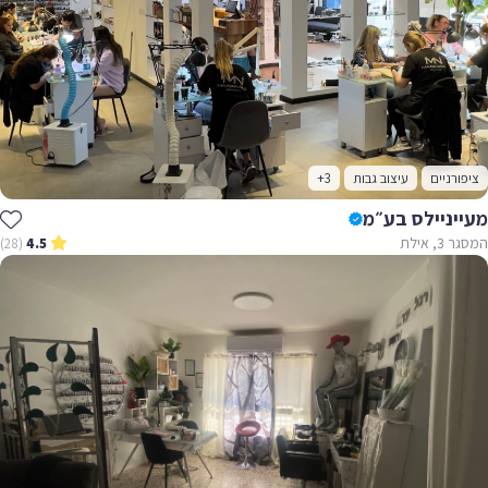
ציפורניים
עיצוב גבות
+3
מעייניילס בע״מ
המסגר 3, אילת
(28)
4.5