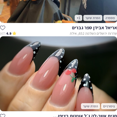
מספרה
הסרת שיער
+1
אריאל אבידן ספר גברים
שדרות ירושלים השלמה 652, אילת
(47)
4.9
ציפורניים
הסרת שיער
חגית אשר-לק ג׳ל אומנות בציפורניים