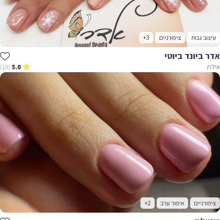
עיצוב גבות
ציפורניים
+3
אדר ביונד ביוטי
אילת
(10)
5.0
ציפורניים
איפור ערב
+2