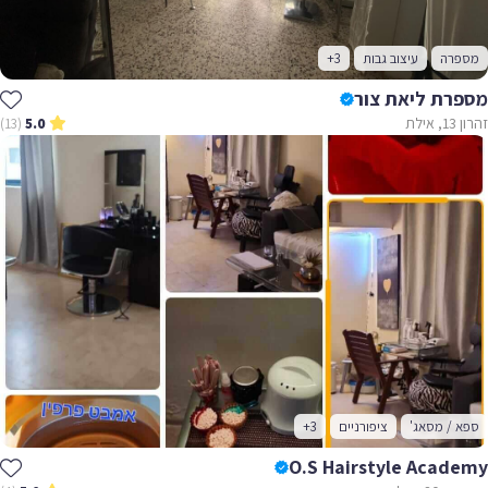
מספרה
עיצוב גבות
+3
מספרת ליאת צור
זהרון 13, אילת
(13)
5.0
ספא / מסאג'
ציפורניים
+3
O.S Hairstyle Academy