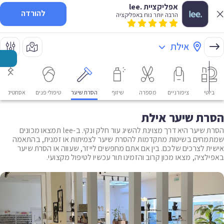
אפליקציית .lee
להורדה
הרבה יותר נוח באפליקציה
אילת
ביוטי
ציפורניים
מספרה
שיזוף
הסרת שיער
טיפולי פנים
אסתטיקה רפ
הסרת שיער אילת
הסרת שיער היא דרך מצוינת להשיג עור חלק ונקי. ב-lee תמצאו מכונים
שמתמחים בשיטות מתקדמות להסרת שיער לצמיתות או זמנית, בהתאמה
אישית לצרכים שלכם. בין אם אתם מחפשים לייזר, שעווה או הסרת שיער
באפילציה, מצאו מכון קרוב והזמינו תור עכשיו לטיפול מקצועי.