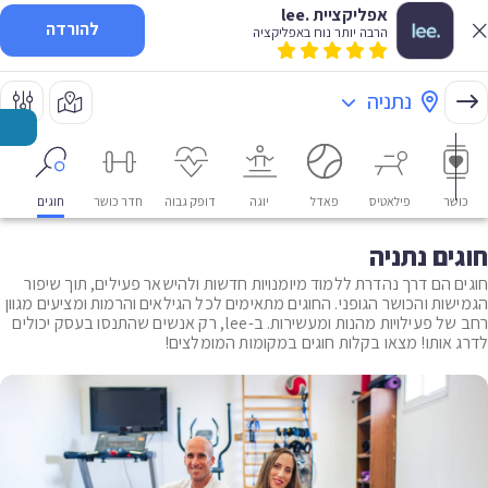
אפליקציית .lee
להורדה
הרבה יותר נוח באפליקציה
נתניה
כושר
פילאטיס
פאדל
יוגה
דופק גבוה
חדר כושר
חוגים
או
חוגים נתניה
חוגים הם דרך נהדרת ללמוד מיומנויות חדשות ולהישאר פעילים, תוך שיפור
הגמישות והכושר הגופני. החוגים מתאימים לכל הגילאים והרמות ומציעים מגוון
רחב של פעילויות מהנות ומעשירות. ב-lee, רק אנשים שהתנסו בעסק יכולים
לדרג אותו! מצאו בקלות חוגים במקומות המומלצים!