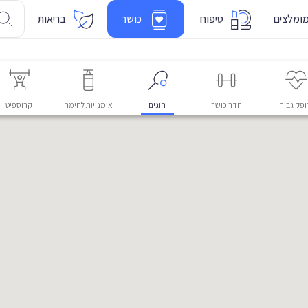
ומלצים
טיפוח
כושר
בריאות
פק גבוה
חדר כושר
חוגים
אומנויות לחימה
קרוספיט