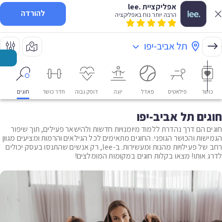
אפליקציית .lee
להורדה
הרבה יותר נוח באפליקציה
תל אביב-יפו
כושר
פילאטיס
פאדל
יוגה
דופק גבוה
חדר כושר
חוגים
או
חוגים תל אביב-יפו
חוגים הם דרך נהדרת ללמוד מיומנויות חדשות ולהישאר פעילים, תוך שיפור
הגמישות והכושר הגופני. החוגים מתאימים לכל הגילאים והרמות ומציעים מגוון
רחב של פעילויות מהנות ומעשירות. ב-lee, רק אנשים שהתנסו בעסק יכולים
לדרג אותו! מצאו בקלות חוגים במקומות המומלצים!