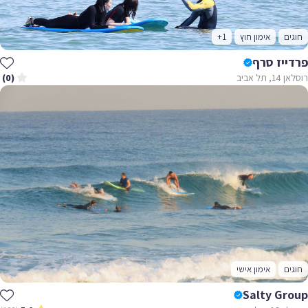
חוגים
אימון חוץ
+1
פרדייז סרף
רוסלאן 14, תל אביב
(0)
חוגים
אימון אישי
Salty Group