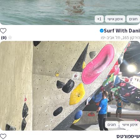
חוגים
אימון אישי
+1
Surf With Dani
הירקון 165, תל אביב-יפו
(0)
אימון אישי
חוגים
שיספורטס