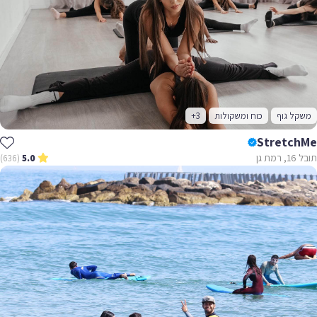
משקל גוף
כוח ומשקולות
+3
StretchMe
תובל 16, רמת גן
(636)
5.0