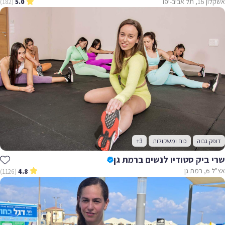
אשקלון 16, תל אביב-יפו
(182)
5.0
דופק גבוה
כוח ומשקולות
+3
שרי ביק סטודיו לנשים ברמת גן
אצ"ל 6, רמת גן
(1126)
4.8