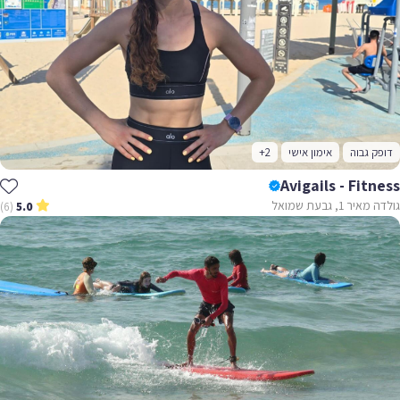
דופק גבוה
אימון אישי
+2
Avigails - Fitness
גולדה מאיר 1, גבעת שמואל
(6)
5.0