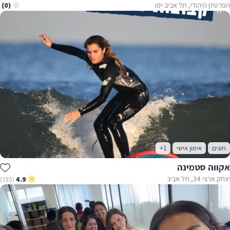
הפרטיזן היהודי, תל אביב-יפו
(0)
חוגים
אימון אישי
+1
אקווה סטמינה
יצחק ארצי 34, תל אביב
(185)
4.9