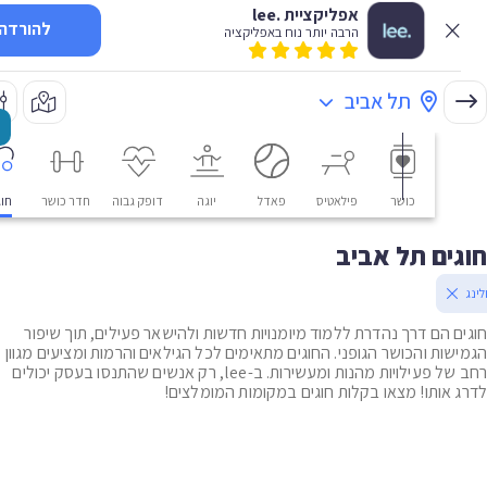
אפליקציית .lee
להורדה
הרבה יותר נוח באפליקציה
תל אביב
כושר
פילאטיס
פאדל
יוגה
דופק גבוה
חדר כושר
חוגים
ים תל אביב
ם הם דרך נהדרת ללמוד מיומנויות חדשות ולהישאר פעילים, תוך שיפור
שות והכושר הגופני. החוגים מתאימים לכל הגילאים והרמות ומציעים מגוון
רחב של פעילויות מהנות ומעשירות. ב-lee, רק אנשים שהתנסו בעסק יכולים
 אותו! מצאו בקלות חוגים במקומות המומלצים!