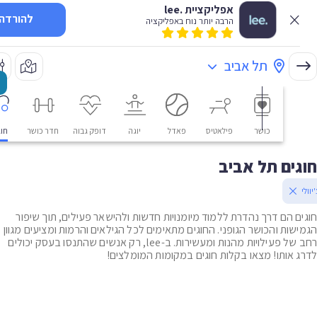
אפליקציית .lee
להורדה
הרבה יותר נוח באפליקציה
תל אביב
כושר
פילאטיס
פאדל
יוגה
דופק גבוה
חדר כושר
חוגים
ים תל אביב
ם הם דרך נהדרת ללמוד מיומנויות חדשות ולהישאר פעילים, תוך שיפור
שות והכושר הגופני. החוגים מתאימים לכל הגילאים והרמות ומציעים מגוון
רחב של פעילויות מהנות ומעשירות. ב-lee, רק אנשים שהתנסו בעסק יכולים
 אותו! מצאו בקלות חוגים במקומות המומלצים!