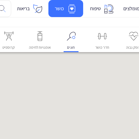
ומלצים
טיפוח
כושר
בריאות
פק גבוה
חדר כושר
חוגים
אומנויות לחימה
קרוספיט