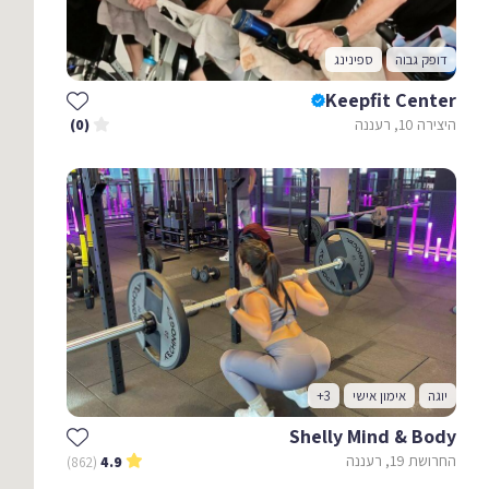
דופק גבוה
ספינינג
Keepfit Center
היצירה 10, רעננה
(0)
יוגה
אימון אישי
+3
Shelly Mind & Body
החרושת 19, רעננה
(862)
4.9