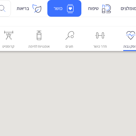
ומלצים
טיפוח
כושר
בריאות
פק גבוה
חדר כושר
חוגים
אומנויות לחימה
קרוספיט