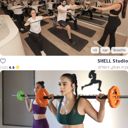
פילאטיס
יוגה
+3
SHELL Studio
צביה ויצחק, ירושלים
(589)
4.9