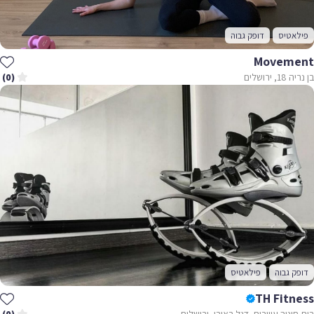
פילאטיס
דופק גבוה
Movement
בן נריה 18, ירושלים
(0)
דופק גבוה
פילאטיס
TH Fitness
בית חינוך עיוורים, דגל ראובן, ירושלים