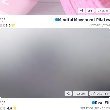
פילאטיס
יוגה
+3
Mindful Movement Pilates
שח"ל, ירושלים
(83)
5.0
כוח ומשקולות
דופק גבוה
+2
Real Fit
רחוב בארות, גבעת זאב
(139)
4.9