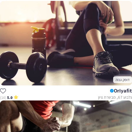
דופק גבוה
Oriyafit
גלבוע 67, מבשרת ציון
(14)
5.0