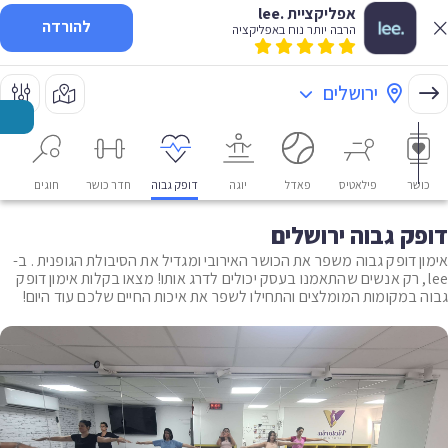
אפליקציית .lee
להורדה
הרבה יותר נוח באפליקציה
ירושלים
כושר
פילאטיס
פאדל
יוגה
דופק גבוה
חדר כושר
חוגים
או
דופק גבוה ירושלים
אימון דופק גבוה משפר את הכושר האירובי ומגדיל את הסיבולת הגופנית . ב-
lee, רק אנשים שהתאמנו בעסק יכולים לדרג אותו! מצאו בקלות אימון דופק
גבוה במקומות המומלצים והתחילו לשפר את איכות החיים שלכם עוד היום!