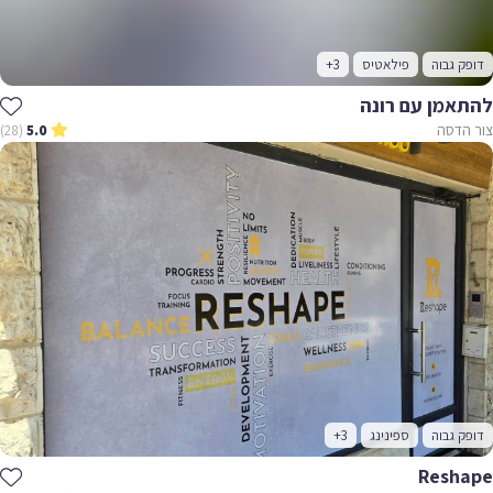
דופק גבוה
פילאטיס
+3
להתאמן עם רונה
צור הדסה
(28)
5.0
דופק גבוה
ספינינג
+3
Reshape