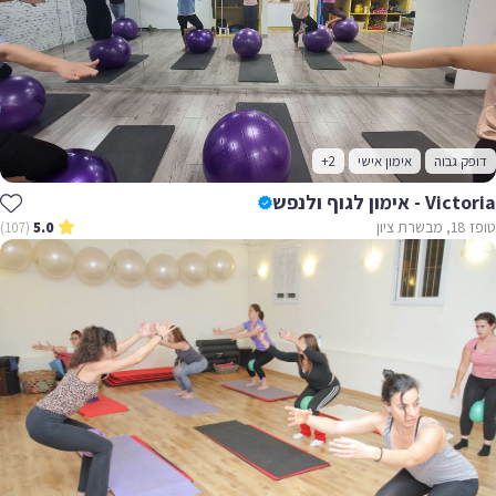
דופק גבוה
אימון אישי
+2
Victoria - אימון לגוף ולנפש
טופז 18, מבשרת ציון
(107)
5.0