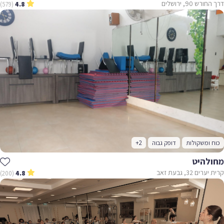
דרך החורש 90, ירושלים
(579)
4.8
כוח ומשקולות
דופק גבוה
+2
מחולהיט
קרית יערים 32, גבעת זאב
(200)
4.8