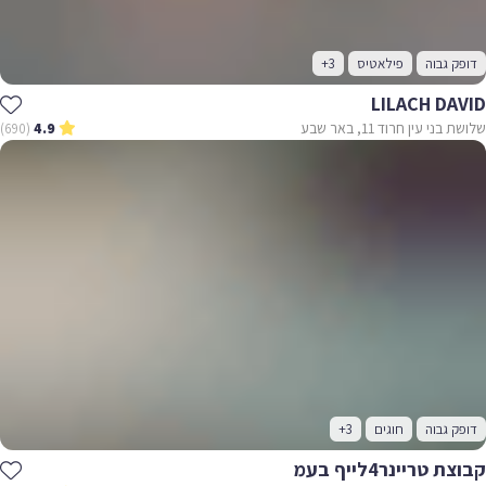
דופק גבוה
פילאטיס
+3
LILACH DAVID
שלושת בני עין חרוד 11, באר שבע
(690)
4.9
דופק גבוה
חוגים
+3
קבוצת טריינר4לייף בעמ