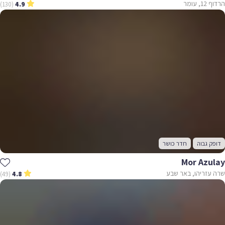
הרדוף 12, עומר
(130)
4.9
דופק גבוה
חדר כושר
Mor Azulay
שרה עזריהו, באר שבע
(49)
4.8