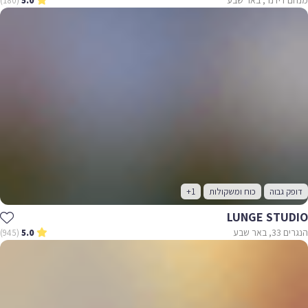
(180)
5.0
דופק גבוה
כוח ומשקולות
+1
LUNGE STUDIO
הנגרים 33, באר שבע
(945)
5.0