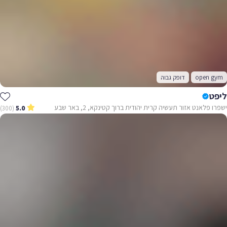
open gym
דופק גבוה
ליפט
ישפרו פלאנט אזור תעשיה קרית יהודית ברוך קטינקא, 2, באר שבע
(300)
5.0