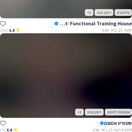
פילאטיס
דופק גבוה
+1
Target- Functional Training House
יסעור 22, באר שבע
(266)
5.0
אומנויות לחימה
דופק גבוה
+1
סטודיו אמונה
חטיבת הנגב 11, באר שבע
(79)
5.0