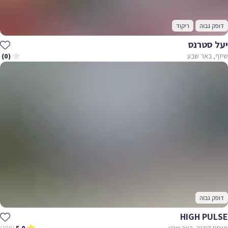
דופק גבוה
ריקוד
יעל סטרנס
שיזף, באר שבע
(0)
דופק גבוה
HIGH PULSE
מנחם דידנר, באר שבע