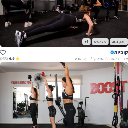
דופק גבוה
פילאטיס
+1
קוביות
שדרות יוהנה ז'בוטינסקי 3, באר שבע
(255)
4.9