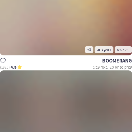
פילאטיס
דופק גבוה
+3
BOOMERANG
יצחק נפחא 20, באר שבע
(1926)
4.9