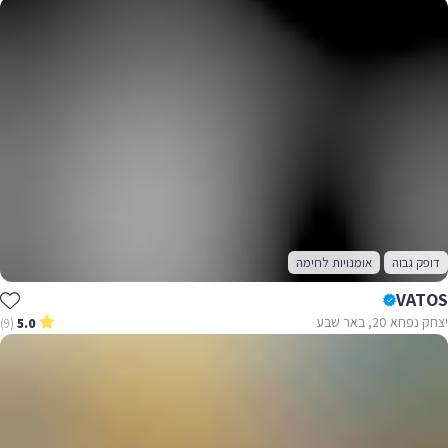
דופק גבוה
אומנויות לחימה
VATOS
יצחק נפחא 20, באר שבע
(9)
5.0