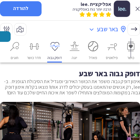
אפליקציית .lee
להורדה
הרבה יותר נוח באפליקציה
באר שבע
כושר
פילאטיס
פאדל
יוגה
דופק גבוה
חדר כושר
חוגים
או
דופק גבוה באר שבע
אימון דופק גבוה משפר את הכושר האירובי ומגדיל את הסיבולת הגופנית . ב-
lee, רק אנשים שהתאמנו בעסק יכולים לדרג אותו! מצאו בקלות אימון דופק
גבוה במקומות המומלצים והתחילו לשפר את איכות החיים שלכם עוד היום!