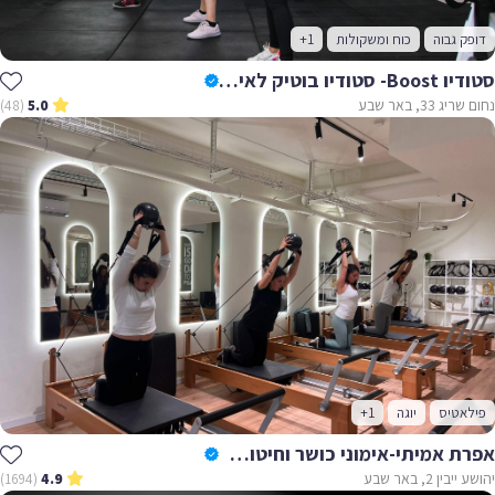
דופק גבוה
כוח ומשקולות
+1
סטודיו Boost- סטודיו בוטיק לאימונים
נחום שריג 33, באר שבע
(48)
5.0
פילאטיס
יוגה
+1
אפרת אמיתי-אימוני כושר וחיטוב לנשים
יהושע ייבין 2, באר שבע
(1694)
4.9