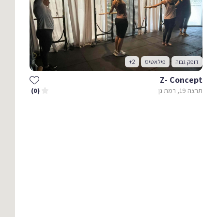
דופק גבוה
פילאטיס
+2
Z- Concept
תרצה 19, רמת גן
(0)