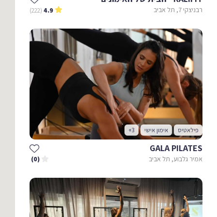
רבניצקי 7, תל אביב
(222)
4.9
פילאטיס
אימון אישי
+3
GALA PILATES
אמיר גלבוע, תל אביב
(0)