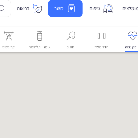
ומלצים
טיפוח
כושר
בריאות
פק גבוה
חדר כושר
חוגים
אומנויות לחימה
קרוספיט