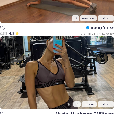
דופק גבוה
אימון אישי
+3
איזבל מטטוב
ישראל בר יהודה, קרית ים
(1283)
4.8
דופק גבוה
פילאטיס
+1
Meytal Lish House Of Fitness