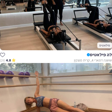
פילאטיס
לה פילאטיס
שושנה דמארי 4, קרית מוצקין
(26)
4.8