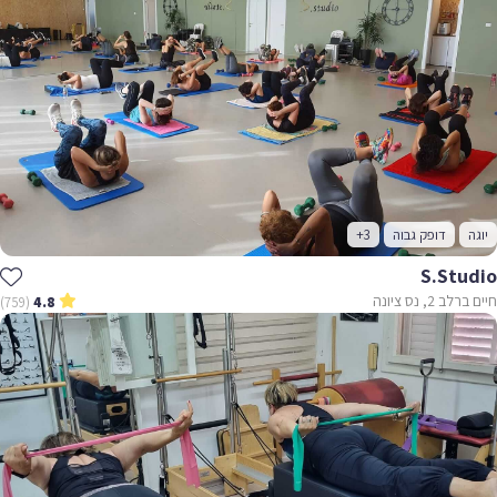
יוגה
דופק גבוה
+3
S.studio
חיים ברלב 2, נס ציונה
(759)
4.8