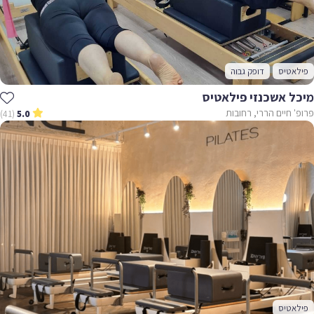
פילאטיס
דופק גבוה
מיכל אשכנזי פילאטיס
פרופ' חיים הררי, רחובות
(41)
5.0
פילאטיס