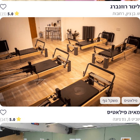
לינור רוזנברג
ש. בן ציון, רחובות
(15)
5.0
פילאטיס
משקל גוף
מאיה פילאטיס
שביט 8, נס ציונה
(147)
5.0