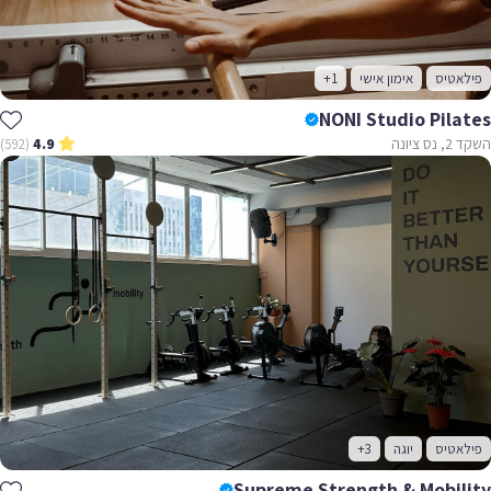
פילאטיס
אימון אישי
+1
NONI Studio Pilates
השקד 2, נס ציונה
(592)
4.9
פילאטיס
יוגה
+3
Supreme Strength & Mobility