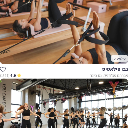
פילאטיס
נבו פילאטיס
אברהם פצ'ורניק, נס ציונה
(1361)
4.9