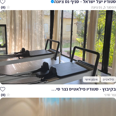
סטודיו יעל ישראל - סניף נס ציונה
המסגר 5, נס ציונה
(0)
פילאטיס
אימון אישי
בקיבוץ - סטודיו פילאטיס נצר סירני
נצר סרני
(0)