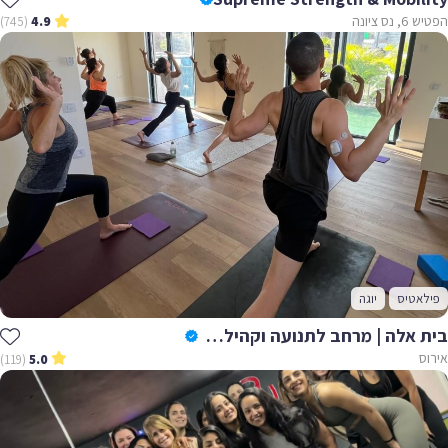
הפטיש 6, נס ציונה
(745)
4.9
פילאטיס
יוגה
בית אלה | מרחב לתנועה וקהילה באירוס
אירוס
(119)
5.0