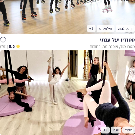
דופק גבוה
פילאטיס
+1
סטודיו יעל ענתי
מטרו מול, אופנהימר, רחובות
(701)
5.0
ריקוד
יוגה
+3