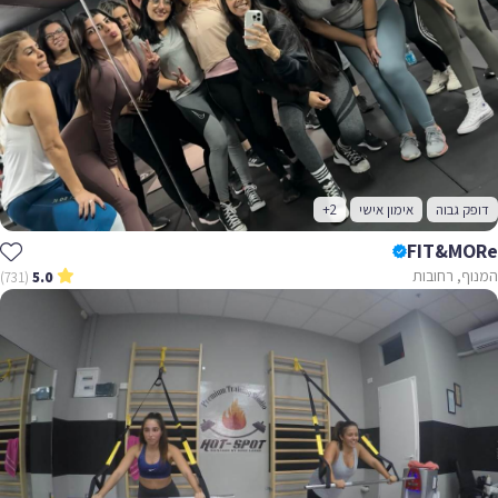
דופק גבוה
אימון אישי
+2
FIT&MORe
המנוף, רחובות
(731)
5.0