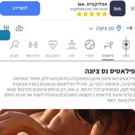
אפליקציית .lee
להורדה
הרבה יותר נוח באפליקציה
נס ציונה
כושר
פילאטיס
פאדל
יוגה
דופק גבוה
חדר כושר
חוגים
או
פילאטיס נס ציונה
פילאטיס הוא שיטת אימון המתמקדת בחיזוק השרירים, שיפור הגמישות
והיציבה, והפחתת כאבי גב. תרגילי הפילאטיס מבוצעים בצורה מבוקרת
ומדויקת, ומתאימים לכל הרמות. ב-lee, רק אנשים שהתנסו מדרגים! מצאו
בקלות שיעור פילאטיס במקומות המומלצים והתחילו לשפר את איכות החיים
שלכם עוד היום!