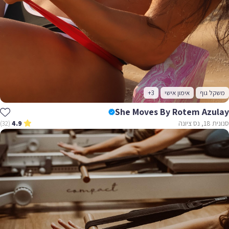
משקל גוף
אימון אישי
+3
She Moves By Rotem Azulay
סנונית 18, נס ציונה
(32)
4.9