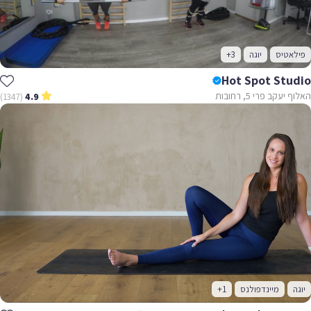
פילאטיס
יוגה
+3
Hot Spot Studio
האלוף יעקב פרי 5, רחובות
(1347)
4.9
יוגה
מיינדפולנס
+1