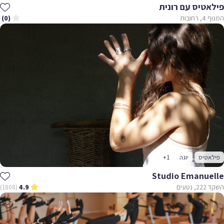
פילאטיס עם רונית
המנוף 4, רחובות
(0)
פילאטיס
יוגה
+1
Studio Emanuelle
השקד 222, נטעים
(1808)
4.9