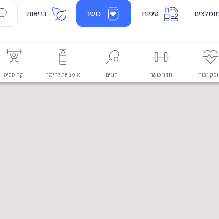
ומלצים
טיפוח
כושר
בריאות
פק גבוה
חדר כושר
חוגים
אומנויות לחימה
קרוספיט