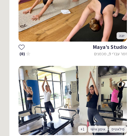
יוגה
Maya’s Studio
זמר עברי 9, מכמנים
(0)
פילאטיס
אימון אישי
+1