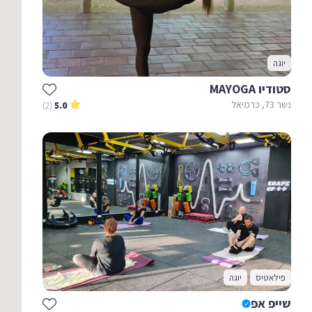
יוגה
סטודיו MAYOGA
נשר 73, כרמיאל
(2)
5.0
פילאטיס
יוגה
שייפ אפ