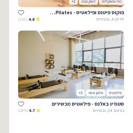
כוח ומשקולות
דופק גבוה
+2
פוקוס פיטנס ופילאטיס - Focus Fitness & Pilates
סירקין 4, גבעתיים
(1141)
4.8
פילאטיס
אימון אישי
+3
סטודיו באלנס - פילאטיס מכשירים
בורוכוב 54, גבעתיים
(1870)
4.7