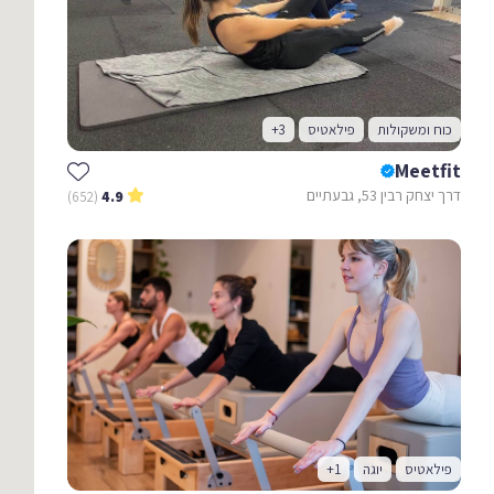
כוח ומשקולות
פילאטיס
+3
Meetfit
דרך יצחק רבין 53, גבעתיים
(652)
4.9
פילאטיס
יוגה
+1