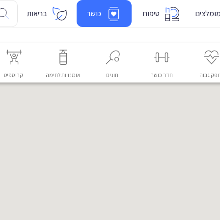
ומלצים
טיפוח
כושר
בריאות
פק גבוה
חדר כושר
חוגים
אומנויות לחימה
קרוספיט