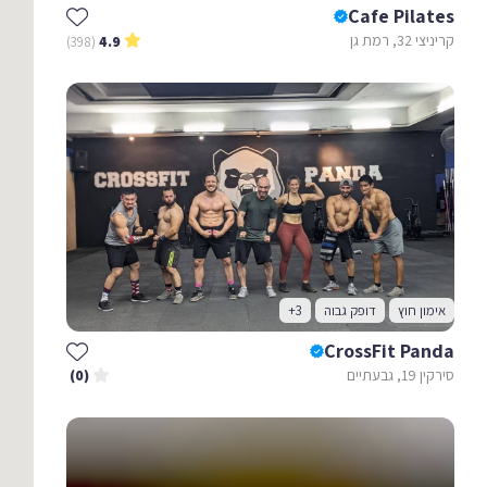
Cafe Pilates
קריניצי 32, רמת גן
(398)
4.9
אימון חוץ
דופק גבוה
+3
CrossFit Panda
סירקין 19, גבעתיים
(0)