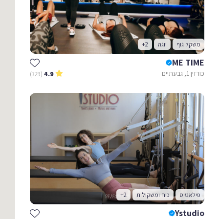
משקל גוף
יוגה
+2
ME TIME
כורזין 1, גבעתיים
(329)
4.9
פילאטיס
כוח ומשקולות
+2
Ystudio