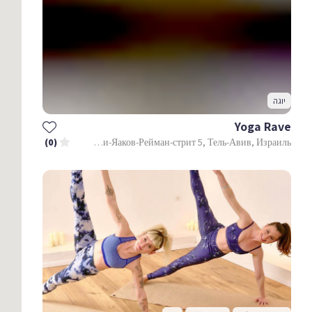
יוגה
Yoga Rave
Раби-Яаков-Рейман-стрит 5, Тель-Авив, Израиль
(0)