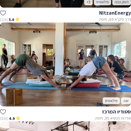
דופק גבוה
פילאטיס
+3
NitzanEnergy
דרך פיק"א 69, חיפה
(126)
5.0
יוגה
פילאטיס
סטודיו המרכז
שדרות הנשיא 95, חיפה
(834)
4.9