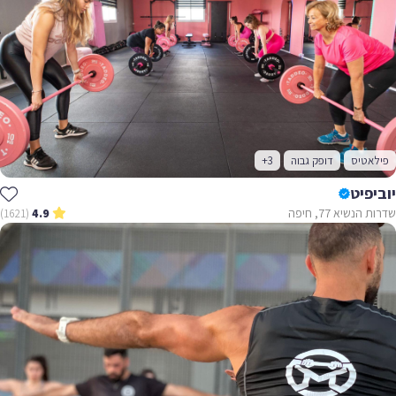
פילאטיס
דופק גבוה
+3
יוביפיט
שדרות הנשיא 77, חיפה
(1621)
4.9