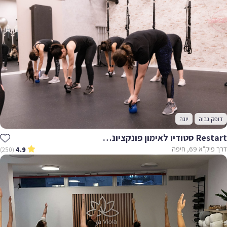
דופק גבוה
יוגה
Restart סטודיו לאימון פונקציונאלי וחוגי כושר
דרך פיק"א 69, חיפה
(250)
4.9