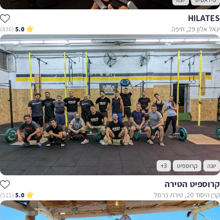
HILATES
יגאל אלון 29, חיפה
(436)
5.0
יוגה
קרוספיט
+3
קרוספיט הטירה
קרן היסוד 20, טירת כרמל
(515)
5.0