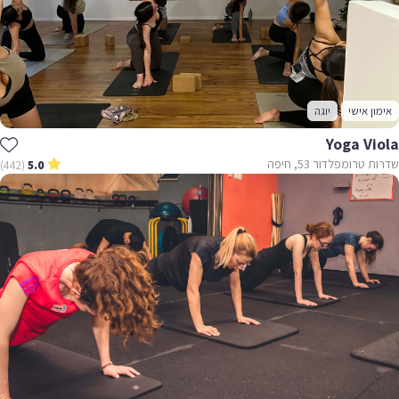
אימון אישי
יוגה
Yoga Viola
שדרות טרומפלדור 53, חיפה
(442)
5.0