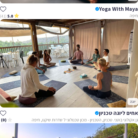
Yoga With Maya
חיפה
(41)
5.0
יוגה
אחים ליוגה טכניון
גן אקולוגי בוטני. טכניון, הטכניון - מכון טכנולוגי ל שדרות שיקגו, חיפה
(0)