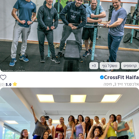
קרוספיט
משקל גוף
+3
CrossFit Haifa
אלכסנדר זייד 3, חיפה
(0)
5.0