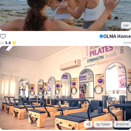
יוגה
OLMA Home
חיפה
(4)
5.0
פילאטיס
משקל גוף
+3