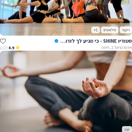
ריקוד
פילאטיס
+1
סטודיו SHINE - כי מגיע לך לזרוח✨
אינטרנציונל 1, חיפה
(217)
4.9
יוגה