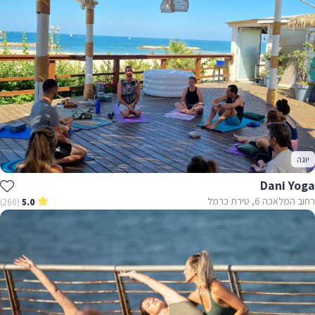
יוגה
Dani Yoga
רחוב המלאכה 6, טירת כרמל
(260)
5.0