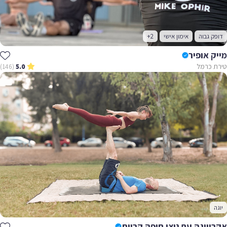
דופק גבוה
אימון אישי
+2
מייק אופיר
טירת כרמל
(146)
5.0
יוגה
אקרויוגה עם ניצן חיפה קריות