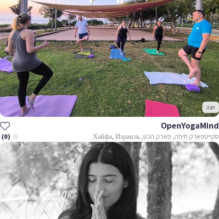
יוגה
OpenYogaMind
סקייטפארק חיפה, פארק הכט, Хайфа, Израиль
(0)