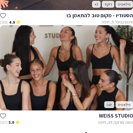
פילאטיס
ריקוד
+3
הסטודיו - מקום טוב להתאמן בו
אינטרנציונל 9, חיפה
(388)
4.9
פילאטיס
יוגה
WEISS STUDIO
משה סורוקה 39, חיפה
(327)
5.0