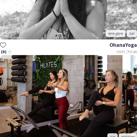
יוגה
אימון אישי
OhanaYoga
אביגיל, חיפה
(0)
פילאטיס
יוגה