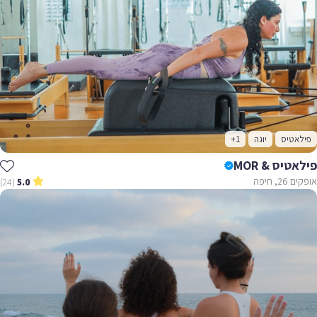
פילאטיס
יוגה
+1
פילאטיס & MOR
אופקים 26, חיפה
(24)
5.0