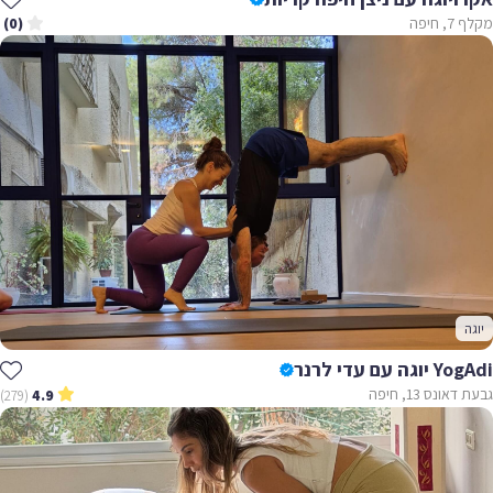
מקלף 7, חיפה
(0)
יוגה
YogAdi יוגה עם עדי לרנר
גבעת דאונס 13, חיפה
(279)
4.9