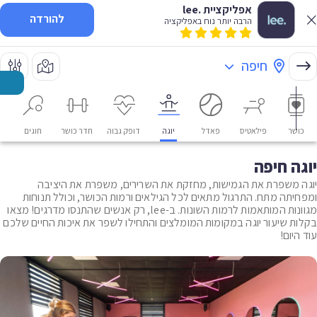
אפליקציית .lee
להורדה
הרבה יותר נוח באפליקציה
חיפה
כושר
פילאטיס
פאדל
יוגה
דופק גבוה
חדר כושר
חוגים
או
יוגה חיפה
יוגה משפרת את הגמישות, מחזקת את השרירים, משפרת את היציבה
ומפחיתה מתח. התרגול מתאים לכל הגילאים ורמות הכושר, וכולל תנוחות
מגוונות המותאמות לרמות השונות. ב-lee, רק אנשים שהתנסו מדרגים! מצאו
בקלות שיעור יוגה במקומות המומלצים והתחילו לשפר את איכות החיים שלכם
עוד היום!