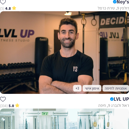
Noy's
דולפין 9, טירת כרמל
(5)
4.8
אומנויות לחימה
אימון אישי
+3
LVL UP
ראול ולנברג 9, חיפה
(334)
5.0