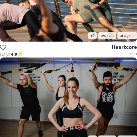
דופק גבוה
פילאטיס
+1
Heartcore
חיפה
(1343)
4.9