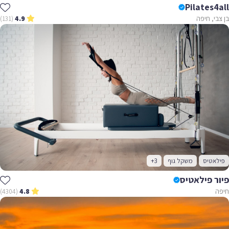
Pilates4all
בן צבי, חיפה
(131)
4.9
פילאטיס
משקל גוף
+3
פיור פילאטיס
חיפה
(4304)
4.8