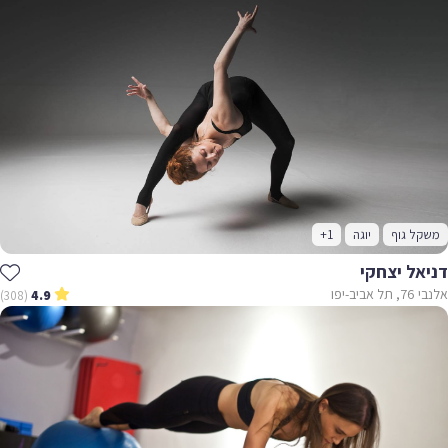
ל גוף
יוגה
+1
אל יצחקי
ב-יפו
(308)
4.9