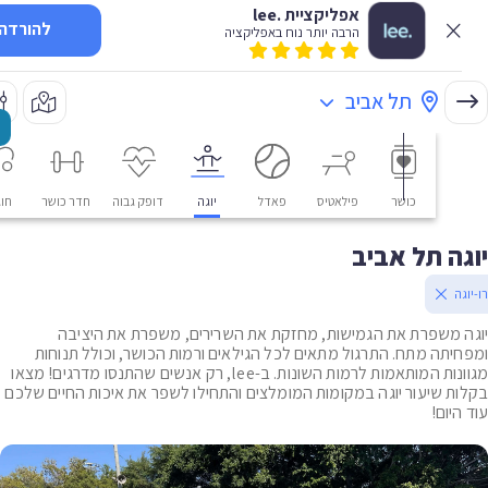
אפליקציית .lee
להורדה
הרבה יותר נוח באפליקציה
תל אביב
כושר
פילאטיס
פאדל
יוגה
דופק גבוה
חדר כושר
חוגים
ה תל אביב
ה
 משפרת את הגמישות, מחזקת את השרירים, משפרת את היציבה
יתה מתח. התרגול מתאים לכל הגילאים ורמות הכושר, וכולל תנוחות
מגוונות המותאמות לרמות השונות. ב-lee, רק אנשים שהתנסו מדרגים! מצאו
ת שיעור יוגה במקומות המומלצים והתחילו לשפר את איכות החיים שלכם
יום!