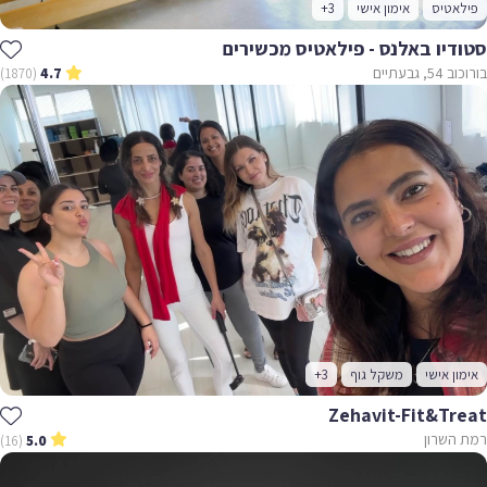
אטיס
אימון אישי
+3
דיו באלנס - פילאטיס מכשירים
גבעתיים
(1870)
4.7
ן אישי
משקל גוף
+3
Zehavit-Fit&tr
השרון
(16)
5.0