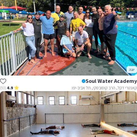
Soul Water Acad
י דקל, הרב קוסובסקי, תל אביב-יפו
(93)
4.9