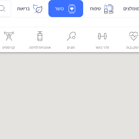
ומלצים
טיפוח
כושר
בריאות
פק גבוה
חדר כושר
חוגים
אומנויות לחימה
קרוספיט