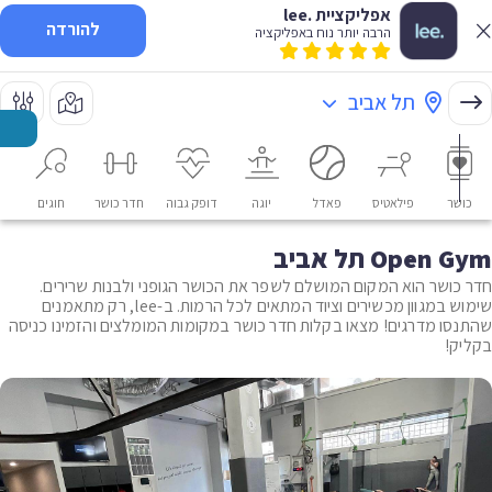
אפליקציית .lee
להורדה
הרבה יותר נוח באפליקציה
תל אביב
כושר
פילאטיס
פאדל
יוגה
דופק גבוה
חדר כושר
חוגים
או
Open Gym תל אביב
חדר כושר הוא המקום המושלם לשפר את הכושר הגופני ולבנות שרירים.
שימוש במגוון מכשירים וציוד המתאים לכל הרמות. ב-lee, רק מתאמנים
שהתנסו מדרגים! מצאו בקלות חדר כושר במקומות המומלצים והזמינו כניסה
בקליק!