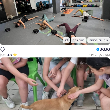
אומנויות לחימה
דופק גבוה
+3
DOJO
הארד 5, תל אביב
(579)
4.9