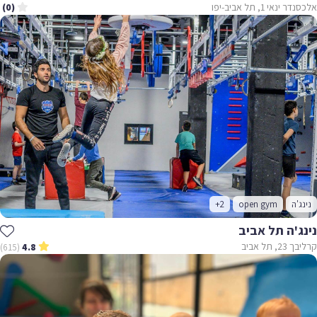
אלכסנדר ינאי 1, תל אביב-יפו
(0)
נינג'ה
open gym
+2
נינג'ה תל אביב
קרליבך 23, תל אביב
(615)
4.8