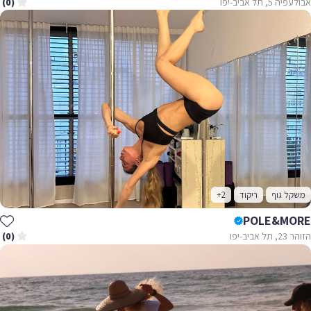
אבולעפיה 5, תל אביב-יפו
(0)
משקל גוף
ריקוד
+2
POLE&MORE
הזוהר 23, תל אביב-יפו
(0)