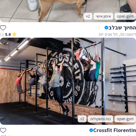
open gym
אימון אישי
+2
החיוך שבלב
דימונה 30, תל אביב-יפו
(1)
5.0
open gym
כוח ומשקולות
+2
Crossfit Florentin