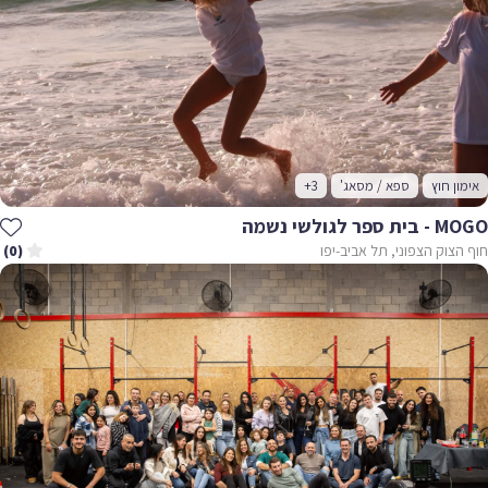
אימון חוץ
ספא / מסאג'
+3
MOGO - בית ספר לגולשי נשמה
חוף הצוק הצפוני, תל אביב-יפו
(0)