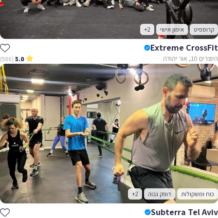
קרוספיט
אימון אישי
+2
Extreme CrossFit
היוצרים 10, אור יהודה
(986)
5.0
כוח ומשקולות
דופק גבוה
+2
Subterra Tel Aviv