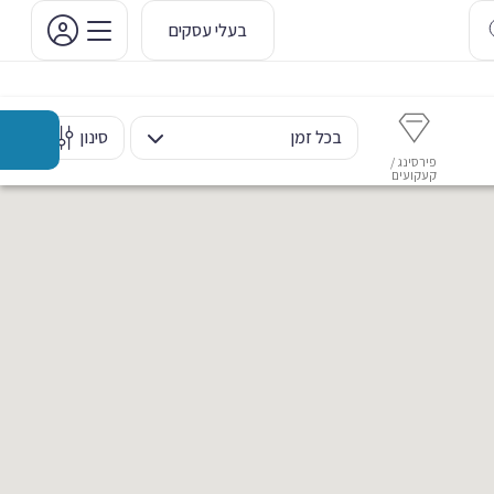
בעלי עסקים
בכל זמן
סינון
פירסינג /
איפור קבוע
איפור ערב
אסתטיקה דנטלית
מ
קעקועים