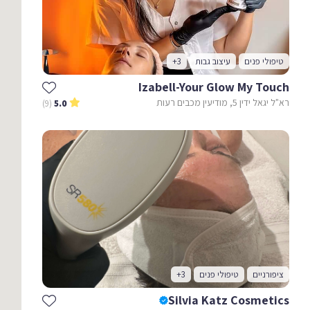
טיפולי פנים
עיצוב גבות
+3
Izabell-Your Glow My Touch
רא"ל יגאל ידין 5, מודיעין מכבים רעות
(9)
5.0
ציפורניים
טיפולי פנים
+3
Silvia Katz Cosmetics