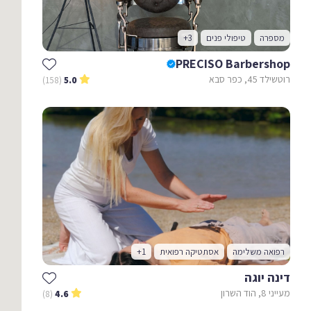
מספרה
טיפולי פנים
+3
PRECISO Barbershop
רוטשילד 45, כפר סבא
(158)
5.0
רפואה משלימה
אסתטיקה רפואית
+1
דינה יוגה
מעייני 8, הוד השרון
(8)
4.6