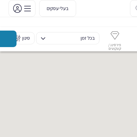
בעלי עסקים
בכל זמן
סינון
פירסינג /
איפור קבוע
איפור ערב
אסתטיקה דנטלית
מ
קעקועים