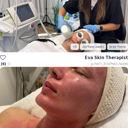
טיפולי פנים
רפואה משלימה
+3
Eva Skin Therapist
סמטת השילוח 9, רמת גן
(0)