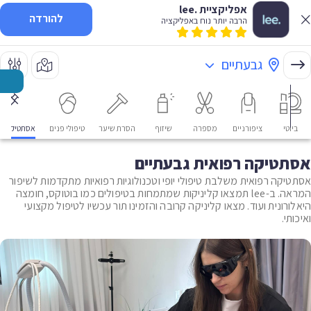
אפליקציית .lee
להורדה
הרבה יותר נוח באפליקציה
גבעתיים
ביוטי
ציפורניים
מספרה
שיזוף
הסרת שיער
טיפולי פנים
אסתטיקה רפ
אסתטיקה רפואית גבעתיים
אסתטיקה רפואית משלבת טיפולי יופי וטכנולוגיות רפואיות מתקדמות לשיפור
המראה. ב-lee תמצאו קליניקות שמתמחות בטיפולים כמו בוטוקס, חומצה
היאלורונית ועוד. מצאו קליניקה קרובה והזמינו תור עכשיו לטיפול מקצועי
ואיכותי.