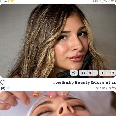
האשל 26, רמת גן
(1)
5.0
עיצוב גבות
טיפולי פנים
+2
Annael Berlinsky Beauty &cosmetics
הל"ה, גבעתיים
(0)