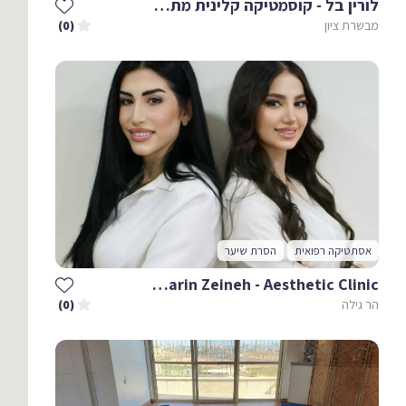
לורין בל - קוסמטיקה קלינית מתקדמת
מבשרת ציון
(0)
אסתטיקה רפואית
הסרת שיער
Dr. Narin Zeineh - Aesthetic Clinic
הר גילה
(0)