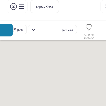
בעלי עסקים
בכל זמן
סינון
פירסינג /
איפור קבוע
איפור ערב
אסתטיקה דנטלית
מ
קעקועים