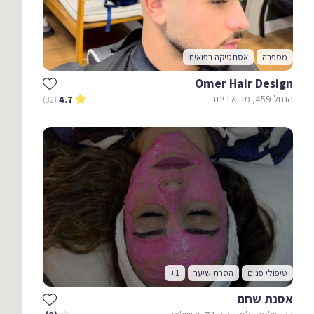
מספרה
אסתטיקה רפואית
Omer Hair Design
הנחל 459, מבוא ביתר
(32)
4.7
טיפולי פנים
הסרת שיער
+1
אסנת שחם