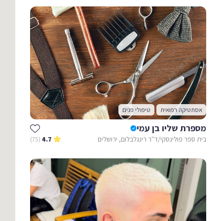
אסתטיקה רפואית
טיפולי פנים
מספרת שליו בן עמי
בית ספר פולינסקי/ד''ר רינגלבלום, ירושלים
(75)
4.7