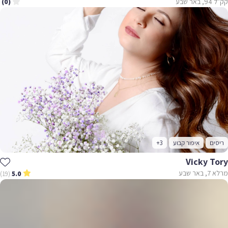
קק"ל 94, באר שבע
(0)
ריסים
איפור קבוע
+3
Vicky Tory
מרלא 7, באר שבע
(19)
5.0