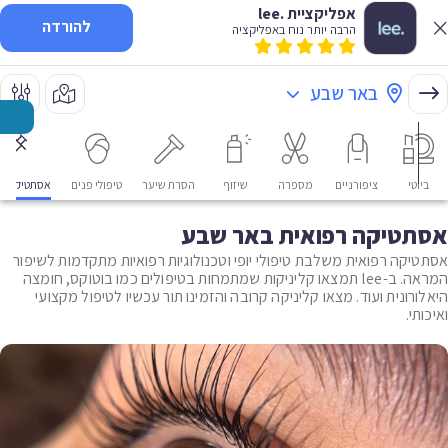
אפליקציית .lee
להורדה
הרבה יותר נוח באפליקציה
באר שבע
ביוטי
ציפורניים
מספרה
שיזוף
הסרת שיער
טיפולי פנים
אסתטיקה רפ
אסתטיקה רפואית באר שבע
אסתטיקה רפואית משלבת טיפולי יופי וטכנולוגיות רפואיות מתקדמות לשיפור
המראה. ב-lee תמצאו קליניקות שמתמחות בטיפולים כמו בוטוקס, חומצה
היאלורונית ועוד. מצאו קליניקה קרובה והזמינו תור עכשיו לטיפול מקצועי
ואיכותי.