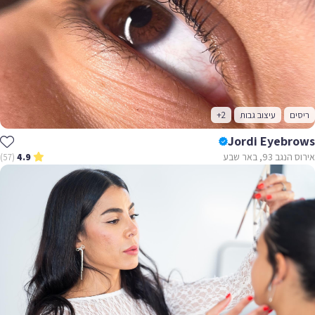
ריסים
עיצוב גבות
+2
Jordi Eyebrows
אירוס הנגב 93, באר שבע
(57)
4.9