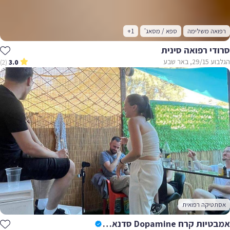
רפואה משלימה
ספא / מסאג'
+1
סרודי רפואה סינית
הגלבוע 29/15, באר שבע
(2)
3.0
אסתטיקה רפואית
אמבטיות קרח Dopamine סדנאות נשימה