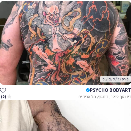
פירסינג / קעקועים
PSYCHO BODYART
דיזינגוף סנטר, דיזנגוף, תל אביב-יפו
(0)