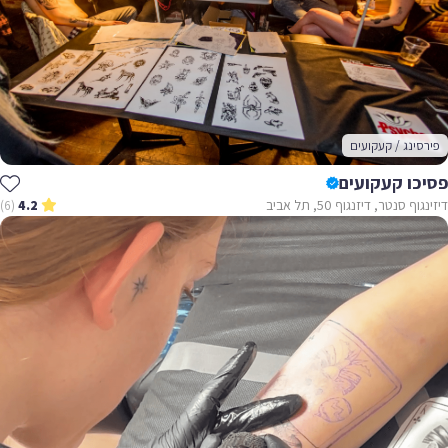
פירסינג / קעקועים
פסיכו קעקועים
דיזינגוף סנטר, דיזנגוף 50, תל אביב
(6)
4.2