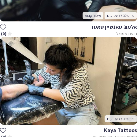
פירסינג / קעקועים
איפור קבוע
אלמוג סאנשיין טאטו
גבעת שמואל
(0)
פירסינג / קעקועים
Kaya Tattoos
סמטת השוק 1, תל אביב-יפו