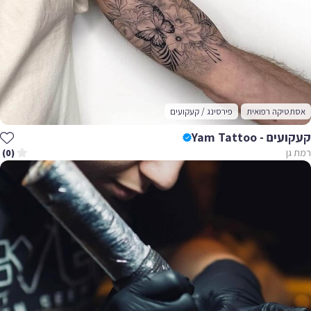
אסתטיקה רפואית
פירסינג / קעקועים
קעקועים - Yam Tattoo
רמת גן
(0)