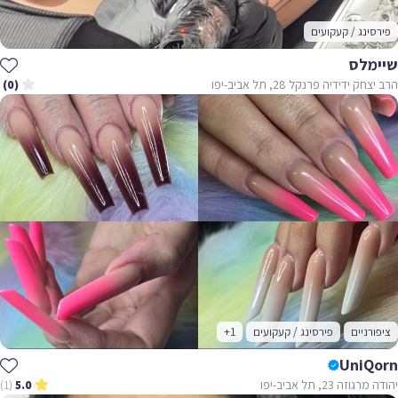
פירסינג / קעקועים
שיימלס
הרב יצחק ידידיה פרנקל 28, תל אביב-יפו
(0)
ציפורניים
פירסינג / קעקועים
+1
UniQorn
יהודה מרגוזה 23, תל אביב-יפו
(1)
5.0