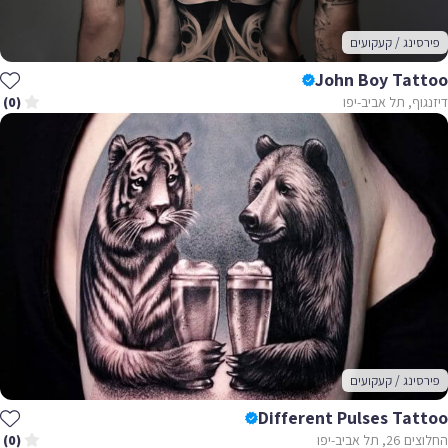
פירסינג / קעקועים
John Boy Tattoo
דיזנגוף, תל אביב-יפו
(0)
פירסינג / קעקועים
Different Pulses Tattoo
החלוצים 26, תל אביב-יפו
(0)