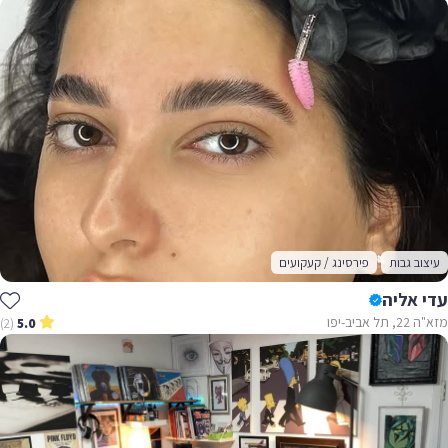
עיצוב גבות
פירסינג / קעקועים
עדי אליה
מזא"ה 22, תל אביב-יפו
(2)
5.0