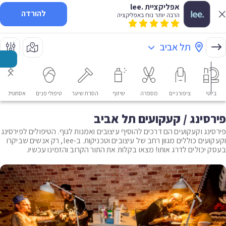
אפליקציית .lee
להורדה
הרבה יותר נוח באפליקציה
תל אביב
ביוטי
ציפורניים
מספרה
שיזוף
הסרת שיער
טיפולי פנים
אסתטיקה רפ
פירסינג / קעקועים תל אביב
פירסינג וקעקועים הם דרכים להוסיף עיצובים ואמנות לגוף. הטיפולים לפירסינג
וקעקועים כוללים מגוון רחב של עיצובים וטכניקות. ב-lee, רק אנשים שביקרו
בעסק יכולים לדרג אותו! מצאו בקלות את התור הקרוב והזמינו עכשיו.