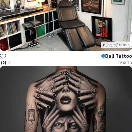
פירסינג / קעקועים
Bali Tattoo
תל אביב
(0)