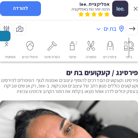
אפליקציית .lee
להורדה
הרבה יותר נוח באפליקציה
בת ים
ביוטי
ציפורניים
מספרה
שיזוף
הסרת שיער
טיפולי פנים
אסתטיקה רפ
פירסינג / קעקועים בת ים
פירסינג וקעקועים הם דרכים להוסיף עיצובים ואמנות לגוף. הטיפולים לפירסינג
וקעקועים כוללים מגוון רחב של עיצובים וטכניקות. ב-lee, רק אנשים שביקרו
בעסק יכולים לדרג אותו! מצאו בקלות את התור הקרוב והזמינו עכשיו.