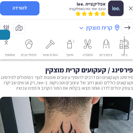
אפליקציית .lee
להורדה
הרבה יותר נוח באפליקציה
קרית מוצקין
ביוטי
ציפורניים
מספרה
שיזוף
הסרת שיער
טיפולי פנים
אסתטיקה רפ
פירסינג / קעקועים קרית מוצקין
פירסינג וקעקועים הם דרכים להוסיף עיצובים ואמנות לגוף. הטיפולים לפירסינג
וקעקועים כוללים מגוון רחב של עיצובים וטכניקות. ב-lee, רק אנשים שביקרו
בעסק יכולים לדרג אותו! מצאו בקלות את התור הקרוב והזמינו עכשיו.