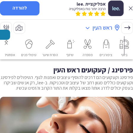
אפליקציית .lee
להורדה
הרבה יותר נוח באפליקציה
ראש העין
ביוטי
ציפורניים
מספרה
שיזוף
הסרת שיער
טיפולי פנים
אסתטיקה רפ
פירסינג / קעקועים ראש העין
פירסינג וקעקועים הם דרכים להוסיף עיצובים ואמנות לגוף. הטיפולים לפירסינג
וקעקועים כוללים מגוון רחב של עיצובים וטכניקות. ב-lee, רק אנשים שביקרו
בעסק יכולים לדרג אותו! מצאו בקלות את התור הקרוב והזמינו עכשיו.