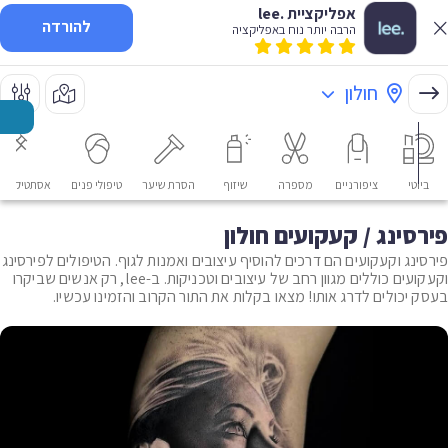
אפליקציית .lee
להורדה
הרבה יותר נוח באפליקציה
חולון
ביוטי
ציפורניים
מספרה
שיזוף
הסרת שיער
טיפולי פנים
אסתטיקה רפ
פירסינג / קעקועים חולון
פירסינג וקעקועים הם דרכים להוסיף עיצובים ואמנות לגוף. הטיפולים לפירסינג
וקעקועים כוללים מגוון רחב של עיצובים וטכניקות. ב-lee, רק אנשים שביקרו
בעסק יכולים לדרג אותו! מצאו בקלות את התור הקרוב והזמינו עכשיו.