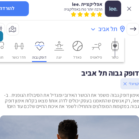
אפליקציית .lee
להורדה
הרבה יותר נוח באפליקציה
תל אביב
כושר
פילאטיס
פאדל
יוגה
דופק גבוה
חדר כושר
חוגים
ק גבוה תל אביב
י
ן דופק גבוה משפר את הכושר האירובי ומגדיל את הסיבולת הגופנית . ב-
le, רק אנשים שהתאמנו בעסק יכולים לדרג אותו! מצאו בקלות אימון דופק
 במקומות המומלצים והתחילו לשפר את איכות החיים שלכם עוד היום!