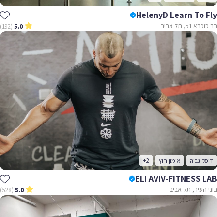
HelenyD Learn To 
5, תל אביב
(192)
5.0
ק גבוה
אימון חוץ
+2
ELI AVIV-FITNESS 
העיר, תל אביב
(528)
5.0