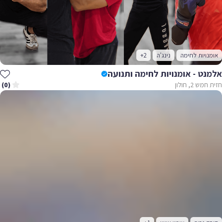
נויות לחימה
נינג'ה
+2
ט - אומנויות לחימה ותנועה
 2, חולון
(0)