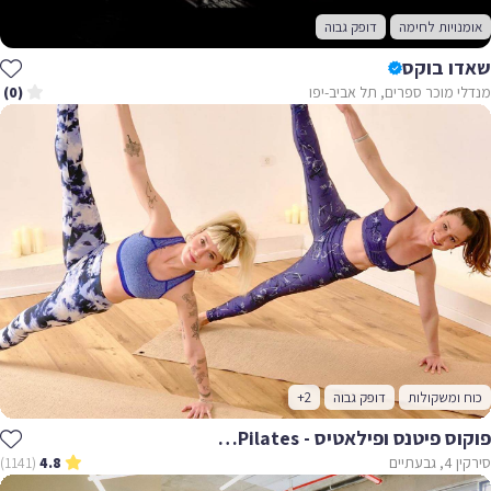
נויות לחימה
דופק גבוה
ו בוקס
 מוכר ספרים, תל אביב-יפו
(0)
 ומשקולות
דופק גבוה
+2
פוקוס פיטנס ופילאטיס - Focus Fitness & Pilates
עתיים
(1141)
4.8