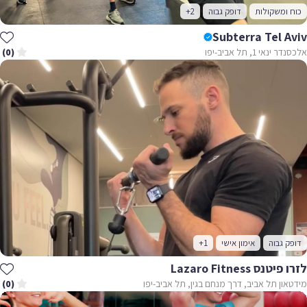
 ומשקולות
דופק גבוה
+2
Subterra Tel A
נאי 1, תל אביב-יפו
(0)
ק גבוה
אימון אישי
+1
נס Lazaro Fitness
ון תל אביב, דרך מנחם בגין, תל אביב-יפו
(0)