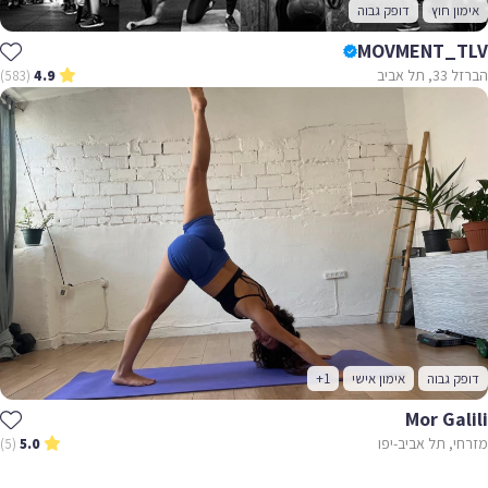
ן חוץ
דופק גבוה
MOVMENT_
 אביב
(583)
4.9
ק גבוה
אימון אישי
+1
Mor Ga
, תל אביב-יפו
(5)
5.0