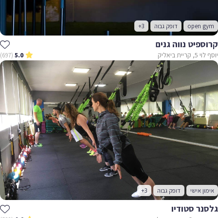
open gym
דופק גבוה
+3
קרוספיט נווה גנים
יוסף לוי 5, קריית ביאליק
(697)
5.0
אימון אישי
דופק גבוה
+3
גלסנר סטודיו