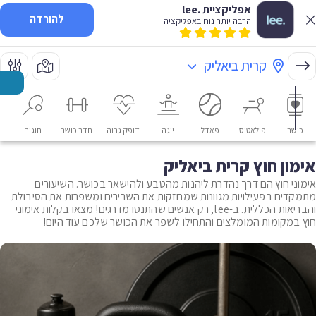
אפליקציית .lee
להורדה
הרבה יותר נוח באפליקציה
קרית ביאליק
כושר
פילאטיס
פאדל
יוגה
דופק גבוה
חדר כושר
חוגים
או
אימון חוץ קרית ביאליק
אימוני חוץ הם דרך נהדרת ליהנות מהטבע ולהישאר בכושר. השיעורים
מתמקדים בפעילויות מגוונות שמחזקות את השרירים ומשפרות את הסיבולת
והבריאות הכללית. ב-lee, רק אנשים שהתנסו מדרגים! מצאו בקלות אימוני
חוץ במקומות המומלצים והתחילו לשפר את הכושר שלכם עוד היום!