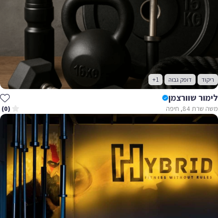
ריקוד
דופק גבוה
+1
לימור שוורצמן
משה שרת 84, חיפה
(0)