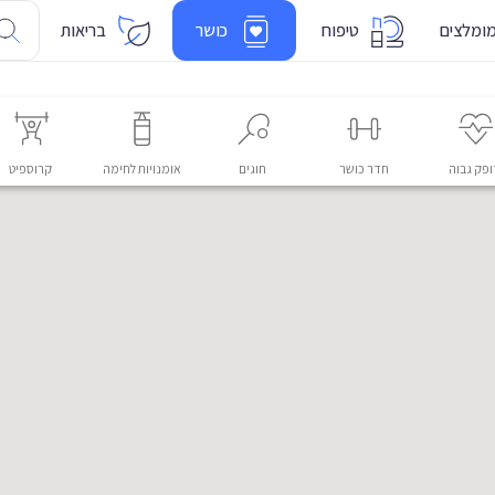
ומלצים
טיפוח
כושר
בריאות
פק גבוה
חדר כושר
חוגים
אומנויות לחימה
קרוספיט