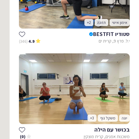
אימון אישי
תזונה
+2
סטודיו BESTFIT
י.ל. פרץ 9, קרית ים
(346)
4.9
יוגה
משקל גוף
+3
בכושר עם הילה
משכנות אמנים, קרית מוצקין
(0)