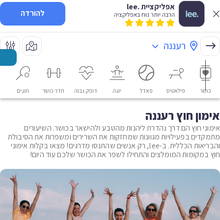
אפליקציית .lee
להורדה
הרבה יותר נוח באפליקציה
רעננה
כושר
פילאטיס
פאדל
יוגה
דופק גבוה
חדר כושר
חוגים
או
אימון חוץ רעננה
אימוני חוץ הם דרך נהדרת ליהנות מהטבע ולהישאר בכושר. השיעורים
מתמקדים בפעילויות מגוונות שמחזקות את השרירים ומשפרות את הסיבולת
והבריאות הכללית. ב-lee, רק אנשים שהתנסו מדרגים! מצאו בקלות אימוני
חוץ במקומות המומלצים והתחילו לשפר את הכושר שלכם עוד היום!