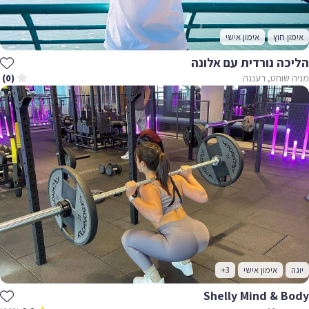
אימון חוץ
אימון אישי
הליכה נורדית עם אלונה
מניה שוחט, רעננה
(0)
יוגה
אימון אישי
+3
Shelly Mind & Body