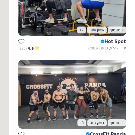
אימון חוץ
אימון אישי
+2
Hot Spot
יהודה הלוי, גבעת שמואל
(385)
4.9
אימון חוץ
דופק גבוה
+3
CrossFit Panda