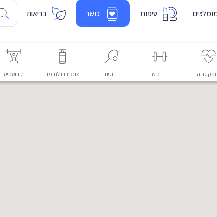
ומלצים
טיפוח
כושר
בריאות
פק גבוה
חדר כושר
חוגים
אומנויות לחימה
קרוספיט