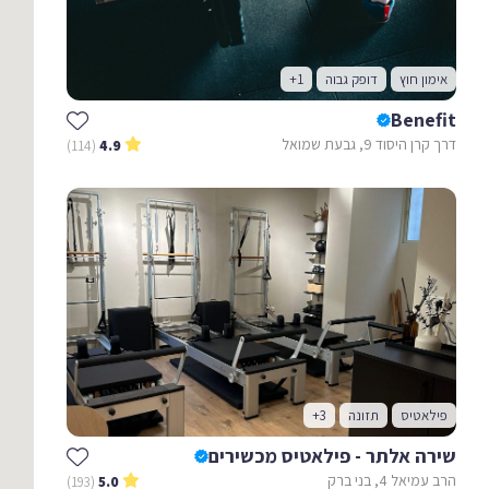
אימון חוץ
דופק גבוה
+1
Benefit
דרך קרן היסוד 9, גבעת שמואל
(114)
4.9
פילאטיס
תזונה
+3
שירה אלתר - פילאטיס מכשירים
הרב עמיאל 4, בני ברק
(193)
5.0