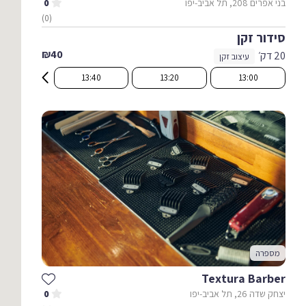
בני אפרים 208, תל אביב-יפו
0
(0)
סידור זקן
₪40
20 דק׳
עיצוב זקן
13:40
13:20
13:00
מספרה
Textura Barber
יצחק שדה 26, תל אביב-יפו
0