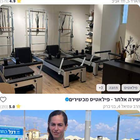
הארד 5, תל אביב
(579)
4.9
פילאטיס
תזונה
+3
שירה אלתר - פילאטיס מכשירים
הרב עמיאל 4, בני ברק
(193)
5.0