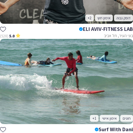
דופק גבוה
אימון חוץ
+2
ELI AVIV-FITNESS LAB
בוני העיר, תל אביב
(528)
5.0
חוגים
אימון אישי
+1
Surf With Dani