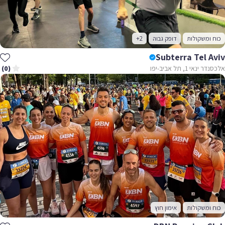
כוח ומשקולות
דופק גבוה
+2
Subterra Tel Aviv
אלכסנדר ינאי 1, תל אביב-יפו
(0)
כוח ומשקולות
אימון חוץ