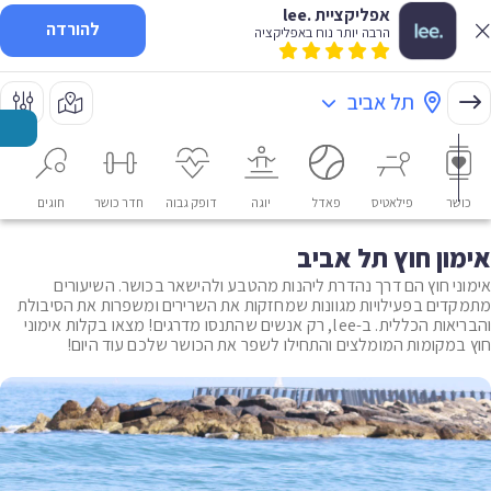
אפליקציית .lee
להורדה
הרבה יותר נוח באפליקציה
תל אביב
כושר
פילאטיס
פאדל
יוגה
דופק גבוה
חדר כושר
חוגים
או
אימון חוץ תל אביב
אימוני חוץ הם דרך נהדרת ליהנות מהטבע ולהישאר בכושר. השיעורים
מתמקדים בפעילויות מגוונות שמחזקות את השרירים ומשפרות את הסיבולת
והבריאות הכללית. ב-lee, רק אנשים שהתנסו מדרגים! מצאו בקלות אימוני
חוץ במקומות המומלצים והתחילו לשפר את הכושר שלכם עוד היום!