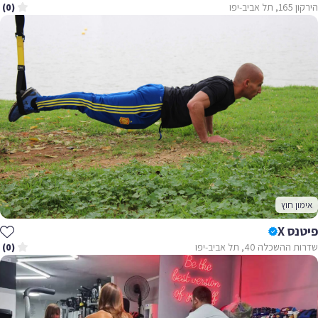
הירקון 165, תל אביב-יפו
(0)
אימון חוץ
פיטנס X
שדרות ההשכלה 40, תל אביב-יפו
(0)