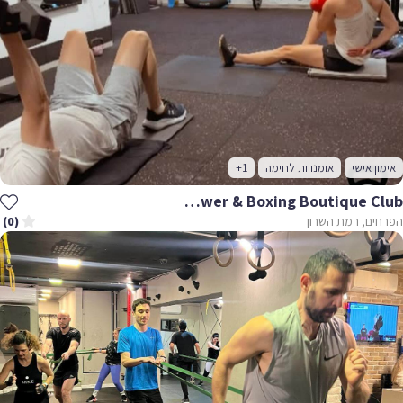
אימון אישי
אומנויות לחימה
+1
Functional Power & Boxing Boutique Club
הפרחים, רמת השרון
(0)