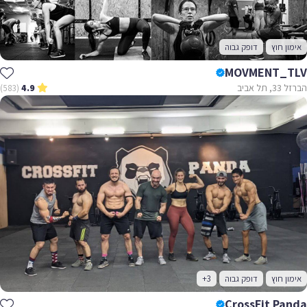
אימון חוץ
דופק גבוה
MOVMENT_TLV
הברזל 33, תל אביב
(583)
4.9
אימון חוץ
דופק גבוה
+3
CrossFit Panda