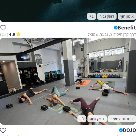
אימון חוץ
דופק גבוה
+1
Benefit
דרך קרן היסוד 9, גבעת שמואל
(114)
4.9
אומנויות לחימה
דופק גבוה
+3
DOJO