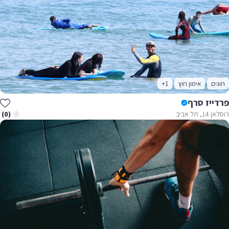
חוגים
אימון חוץ
+1
פרדייז סרף
רוסלאן 14, תל אביב
(0)