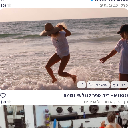
סירקין 19, גבעתיים
(0)
אימון חוץ
ספא / מסאג'
+3
MOGO - בית ספר לגולשי נשמה
חוף הצוק הצפוני, תל אביב-יפו
(0)