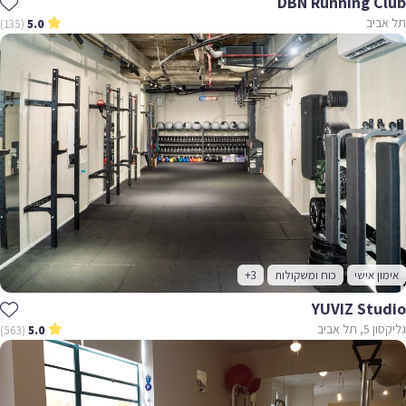
DBN Running Club
תל אביב
(135)
5.0
אימון אישי
כוח ומשקולות
+3
YUVIZ Studio
גליקסון 5, תל אביב
(563)
5.0