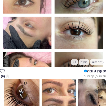
עיצוב גבות
ריסים
+1
יפעת טובה
סביוני ים, קריית ים
(0)