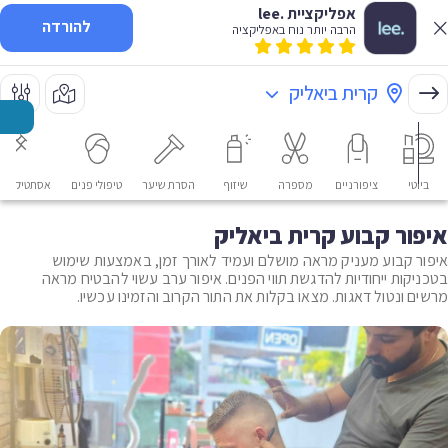
אפליקציית .lee
להורדה
הרבה יותר נוח באפליקציה
קרית ביאליק
ביוטי
ציפורניים
מספרה
שיזוף
הסרת שיער
טיפולי פנים
אסתטיקה רפ
איפור קבוע קרית ביאליק
איפור קבוע מעניק מראה מושלם ועמיד לאורך זמן, באמצעות שימוש
בטכניקות ייחודיות להדגשת תווי הפנים. איפור ערב עשוי להבטיח מראה
מרשים ונטול דאגות. מצאו בקלות את התור הקרוב והזמינו עכשיו.