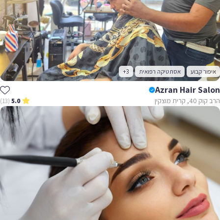
איפור קבוע
אסתטיקה רפואית
+3
Azran Hair Salon
הרב קוק 40, קרית מוצקין
(13)
5.0