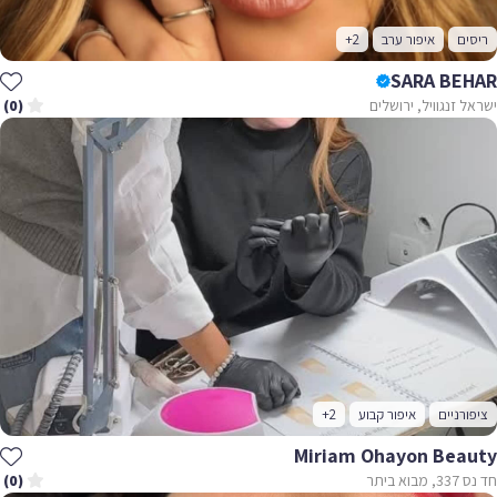
ריסים
איפור ערב
+2
SARA BEHAR
ישראל זנגוויל, ירושלים
(0)
ציפורניים
איפור קבוע
+2
Miriam Ohayon Beauty
חד נס 337, מבוא ביתר
(0)