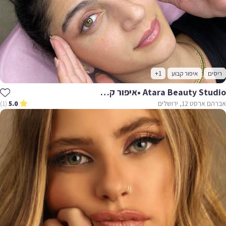
ריסים
איפור קבוע
+1
Atara Beauty Studio •איפור קבוע •הדבקת ריסים •עיצוב וצביעת גבות
אברהם ארסט 12, ירושלים
(1)
5.0