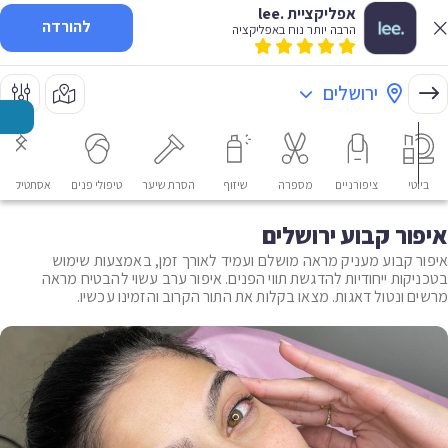
אפליקציית .lee
להורדה
הרבה יותר נוח באפליקציה
ירושלים
ביוטי
ציפורניים
מספרה
שיזוף
הסרת שיער
טיפולי פנים
אסתטיקה רפ
איפור קבוע ירושלים
איפור קבוע מעניק מראה מושלם ועמיד לאורך זמן, באמצעות שימוש
בטכניקות ייחודיות להדגשת תווי הפנים. איפור ערב עשוי להבטיח מראה
מרשים ונטול דאגות. מצאו בקלות את התור הקרוב והזמינו עכשיו.