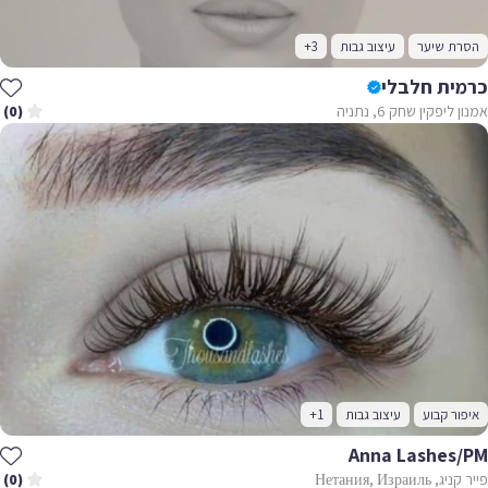
הסרת שיער
עיצוב גבות
+3
כרמית חלבלי
אמנון ליפקין שחק 6, נתניה
(0)
איפור קבוע
עיצוב גבות
+1
Anna Lashes/PM
פייר קניג, Нетания, Израиль
(0)