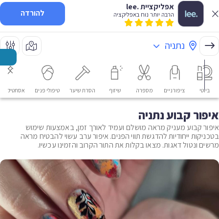
אפליקציית .lee
להורדה
הרבה יותר נוח באפליקציה
נתניה
ביוטי
ציפורניים
מספרה
שיזוף
הסרת שיער
טיפולי פנים
אסתטיקה רפ
איפור קבוע נתניה
איפור קבוע מעניק מראה מושלם ועמיד לאורך זמן, באמצעות שימוש
בטכניקות ייחודיות להדגשת תווי הפנים. איפור ערב עשוי להבטיח מראה
מרשים ונטול דאגות. מצאו בקלות את התור הקרוב והזמינו עכשיו.