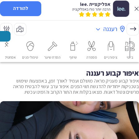
אפליקציית .lee
להורדה
הרבה יותר נוח באפליקציה
רעננה
ביוטי
ציפורניים
מספרה
שיזוף
הסרת שיער
טיפולי פנים
אסתטיקה רפ
איפור קבוע רעננה
איפור קבוע מעניק מראה מושלם ועמיד לאורך זמן, באמצעות שימוש
בטכניקות ייחודיות להדגשת תווי הפנים. איפור ערב עשוי להבטיח מראה
מרשים ונטול דאגות. מצאו בקלות את התור הקרוב והזמינו עכשיו.