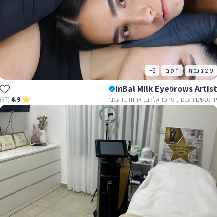
עיצוב גבות
ריסים
+2
InBal Milk Eyebrows Artist
יד נכסים רעננה, מרכז אלרם, אחוזה, רעננה
(97)
4.9