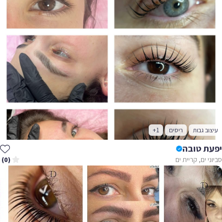
עיצוב גבות
ריסים
+1
יפעת טובה
סביוני ים, קריית ים
(0)