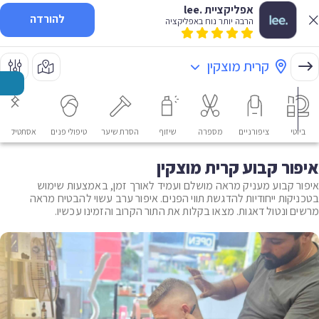
אפליקציית .lee
להורדה
הרבה יותר נוח באפליקציה
קרית מוצקין
ביוטי
ציפורניים
מספרה
שיזוף
הסרת שיער
טיפולי פנים
אסתטיקה רפ
איפור קבוע קרית מוצקין
איפור קבוע מעניק מראה מושלם ועמיד לאורך זמן, באמצעות שימוש
בטכניקות ייחודיות להדגשת תווי הפנים. איפור ערב עשוי להבטיח מראה
מרשים ונטול דאגות. מצאו בקלות את התור הקרוב והזמינו עכשיו.