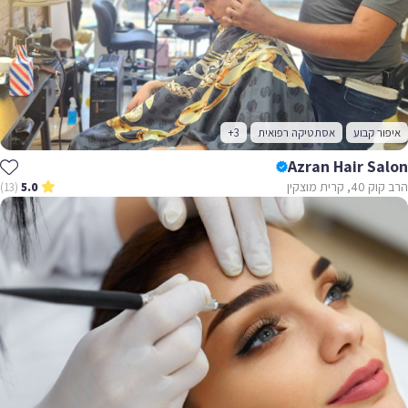
איפור קבוע
אסתטיקה רפואית
+3
Azran Hair Salon
הרב קוק 40, קרית מוצקין
(13)
5.0