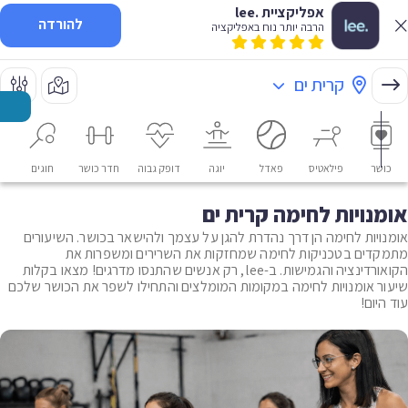
אפליקציית .lee
להורדה
הרבה יותר נוח באפליקציה
קרית ים
כושר
פילאטיס
פאדל
יוגה
דופק גבוה
חדר כושר
חוגים
או
אומנויות לחימה קרית ים
אומנויות לחימה הן דרך נהדרת להגן על עצמך ולהישאר בכושר. השיעורים
מתמקדים בטכניקות לחימה שמחזקות את השרירים ומשפרות את
הקואורדינציה והגמישות. ב-lee, רק אנשים שהתנסו מדרגים! מצאו בקלות
שיעור אומנויות לחימה במקומות המומלצים והתחילו לשפר את הכושר שלכם
עוד היום!