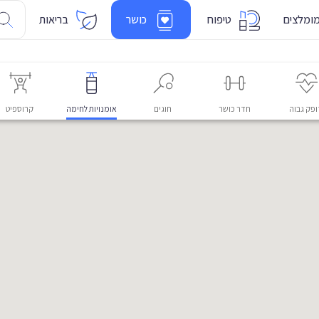
ומלצים
טיפוח
כושר
בריאות
פק גבוה
חדר כושר
חוגים
אומנויות לחימה
קרוספיט