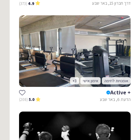
דרך חברון 15, באר שבע
(373)
4.9
אומנויות לחימה
אימון אישי
+3
+ Active
הדעת 6, באר שבע
(208)
5.0