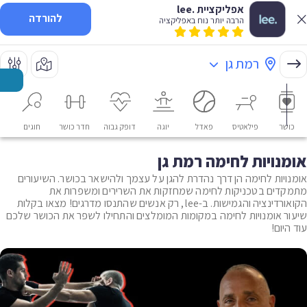
אפליקציית .lee
להורדה
הרבה יותר נוח באפליקציה
רמת גן
כושר
פילאטיס
פאדל
יוגה
דופק גבוה
חדר כושר
חוגים
או
אומנויות לחימה רמת גן
אומנויות לחימה הן דרך נהדרת להגן על עצמך ולהישאר בכושר. השיעורים
מתמקדים בטכניקות לחימה שמחזקות את השרירים ומשפרות את
הקואורדינציה והגמישות. ב-lee, רק אנשים שהתנסו מדרגים! מצאו בקלות
שיעור אומנויות לחימה במקומות המומלצים והתחילו לשפר את הכושר שלכם
עוד היום!