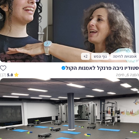
אומנויות לחימה
גוף ונפש
+2
סטודיו ניבה פרנקל לאמנות הקול
הסנה 6, חיפה
(17)
5.0