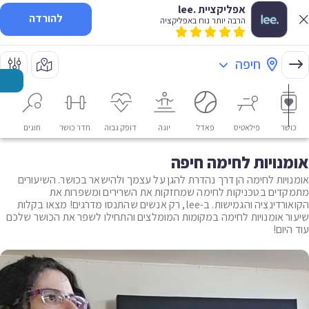
אפליקציית .lee
להורדה
הרבה יותר נוח באפליקציה
חיפה
כושר
פילאטיס
פאדל
יוגה
דופק גבוה
חדר כושר
חוגים
או
אומנויות לחימה חיפה
אומנויות לחימה הן דרך נהדרת להגן על עצמך ולהישאר בכושר. השיעורים
מתמקדים בטכניקות לחימה שמחזקות את השרירים ומשפרות את
הקואורדינציה והגמישות. ב-lee, רק אנשים שהתנסו מדרגים! מצאו בקלות
שיעור אומנויות לחימה במקומות המומלצים והתחילו לשפר את הכושר שלכם
עוד היום!