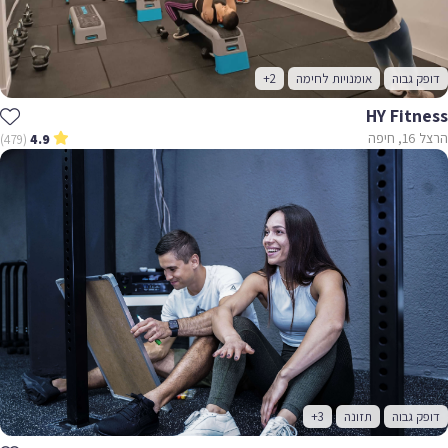
דופק גבוה
אומנויות לחימה
+2
HY Fitness
הרצל 16, חיפה
(479)
4.9
דופק גבוה
תזונה
+3