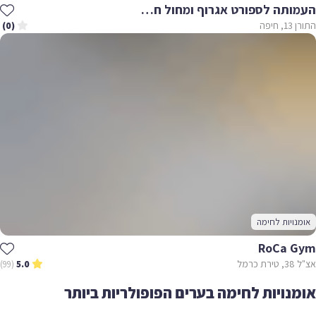
העמותה לספורט אגרוף ומחול חיפה
התורן 13, חיפה
(0)
אומנויות לחימה
RoCa Gym
אצ"ל 38, טירת כרמל
(99)
5.0
אומנויות לחימה בערים הפופולריות ביותר