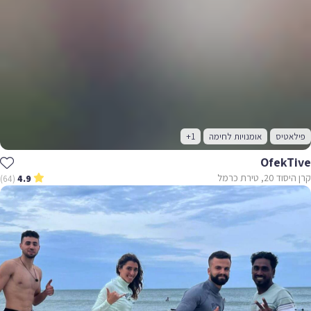
פילאטיס
אומנויות לחימה
+1
OfekTive
קרן היסוד 20, טירת כרמל
(64)
4.9