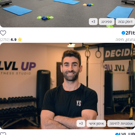
דופק גבוה
ספינינג
+3
2Fit
נתנזון, חיפה
(2792)
4.9
אומנויות לחימה
אימון אישי
+3
LVL UP