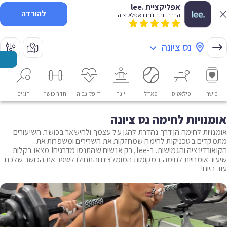
אפליקציית .lee
להורדה
הרבה יותר נוח באפליקציה
נס ציונה
כושר
פילאטיס
פאדל
יוגה
דופק גבוה
חדר כושר
חוגים
או
אומנויות לחימה נס ציונה
אומנויות לחימה הן דרך נהדרת להגן על עצמך ולהישאר בכושר. השיעורים
מתמקדים בטכניקות לחימה שמחזקות את השרירים ומשפרות את
הקואורדינציה והגמישות. ב-lee, רק אנשים שהתנסו מדרגים! מצאו בקלות
שיעור אומנויות לחימה במקומות המומלצים והתחילו לשפר את הכושר שלכם
עוד היום!