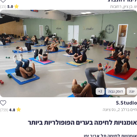
ש. בן ציון, רחובות
(15)
5.0
יוגה
דופק גבוה
+3
S.studio
חיים ברלב 2, נס ציונה
(759)
4.8
אומנויות לחימה בערים הפופולריות ביותר
אומנויות לחימה תל אביב יפו