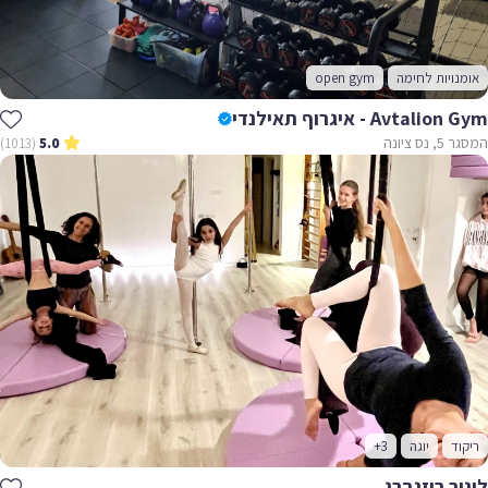
אומנויות לחימה
open gym
Avtalion Gym - איגרוף תאילנדי
המסגר 5, נס ציונה
(1013)
5.0
ריקוד
יוגה
+3
לינור רוזנברג