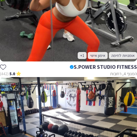
אומנויות לחימה
אימון אישי
+1
S.POWER STUDIO FITNESS
המנוף 4, רחובות
(442)
5.0