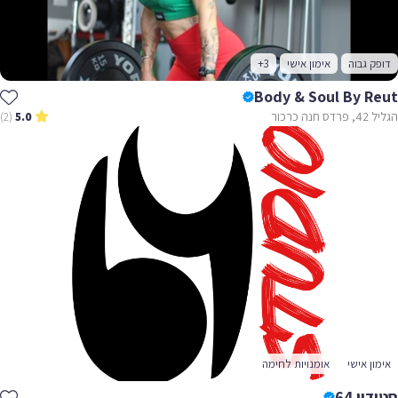
דופק גבוה
אימון אישי
+3
Body & Soul By Reut
הגליל 42, פרדס חנה כרכור
(2)
5.0
אימון אישי
אומנויות לחימה
סטודיו 64