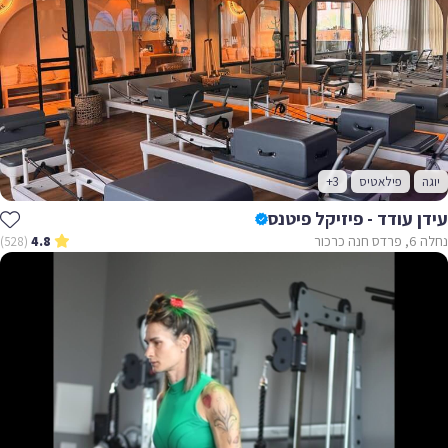
יוגה
פילאטיס
+3
עידן עודד - פיזיקל פיטנס
נחלה 6, פרדס חנה כרכור
(528)
4.8