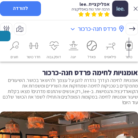
אפליקציית .lee
להורדה
הרבה יותר נוח באפליקציה
פרדס חנה-כרכור
כושר
פילאטיס
פאדל
יוגה
דופק גבוה
חדר כושר
חוגים
או
אומנויות לחימה פרדס חנה-כרכור
אומנויות לחימה הן דרך נהדרת להגן על עצמך ולהישאר בכושר. השיעורים
מתמקדים בטכניקות לחימה שמחזקות את השרירים ומשפרות את
הקואורדינציה והגמישות. ב-lee, רק אנשים שהתנסו מדרגים! מצאו בקלות
שיעור אומנויות לחימה במקומות המומלצים והתחילו לשפר את הכושר שלכם
עוד היום!