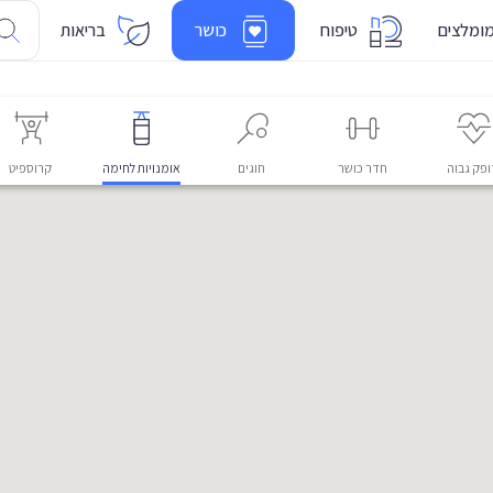
ומלצים
טיפוח
כושר
בריאות
פק גבוה
חדר כושר
חוגים
אומנויות לחימה
קרוספיט