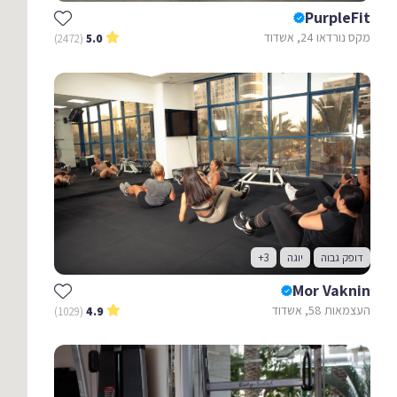
PurpleFit
מקס נורדאו 24, אשדוד
(2472)
5.0
דופק גבוה
יוגה
+3
Mor Vaknin
העצמאות 58, אשדוד
(1029)
4.9