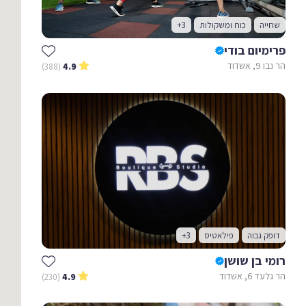
שחייה
כוח ומשקולות
+3
פרימיום בודי
הר נבו 9, אשדוד
(388)
4.9
דופק גבוה
פילאטיס
+3
רומי בן שושן
הר גלעד 6, אשדוד
(230)
4.9