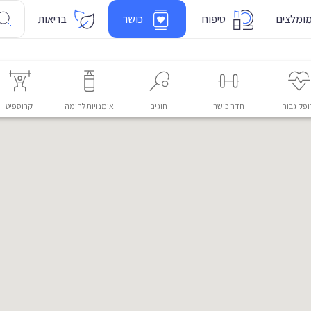
ומלצים
טיפוח
כושר
בריאות
פק גבוה
חדר כושר
חוגים
אומנויות לחימה
קרוספיט