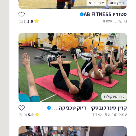
דופק גבוה
אימון אישי
סטודיו AB FITNESS
ברקת 3, אשדוד
(121)
5.0
כוח ומשקולות
קרין סינדלובסקי - דיוק טכניקה ואימונים לנשים
עמוס הנביא 9, אשדוד
(510)
5.0