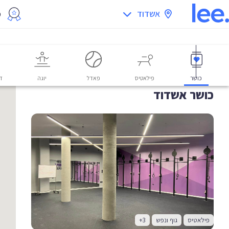
אשדוד
מ
כושר
פילאטיס
פאדל
יוגה
דו
כושר אשדוד
פילאטיס
גוף ונפש
+3