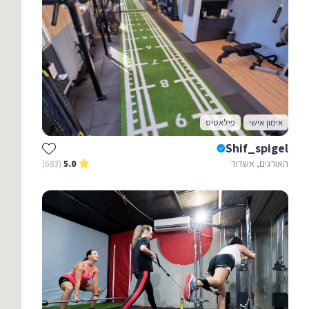
אימון אישי
פילאטיס
Shif_spigel
האורגים, אשדוד
(683)
5.0