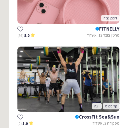
דופק גבוה
FITNELLY
מרטין בובר 12, אשדוד
(26)
5.0
קרוספיט
יוגה
CrossFit Sea&Sun
מפקורה 2, אשדוד
(0)
5.0