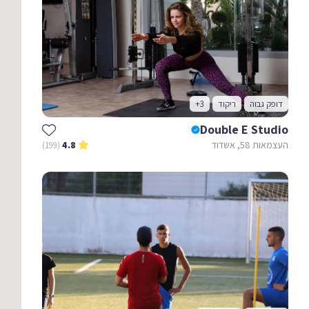
דופק גבוה
ריקוד
+3
Double E Studio
העצמאות 58, אשדוד
(199)
4.8